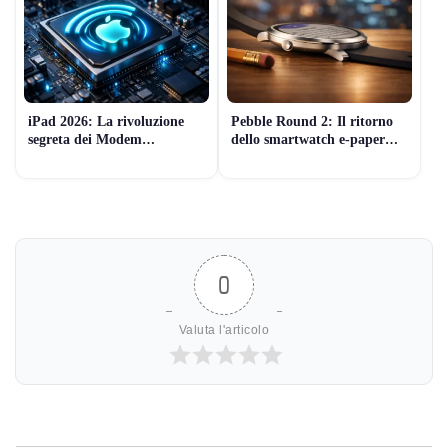
iPad 2026: La rivoluzione
Pebble Round 2: Il ritorno
segreta dei Modem
dello smartwatch e-paper
Proprietari Apple (e il lancio
sottilissimo (che dura 2
di Marzo)
settimane)
0
Valuta l'articolo