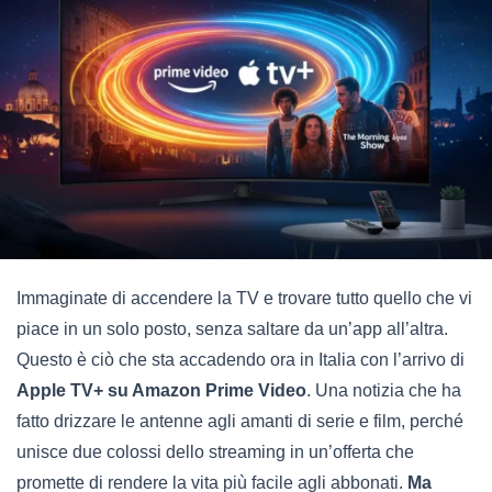
Immaginate di accendere la TV e trovare tutto quello che vi
piace in un solo posto, senza saltare da un’app all’altra.
Questo è ciò che sta accadendo ora in Italia con l’arrivo di
Apple TV+ su Amazon Prime Video
. Una notizia che ha
fatto drizzare le antenne agli amanti di serie e film, perché
unisce due colossi dello streaming in un’offerta che
promette di rendere la vita più facile agli abbonati.
Ma