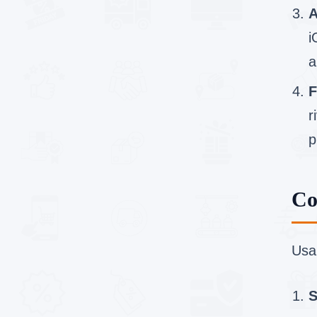
A
i
a
F
r
p
Co
Usa
S