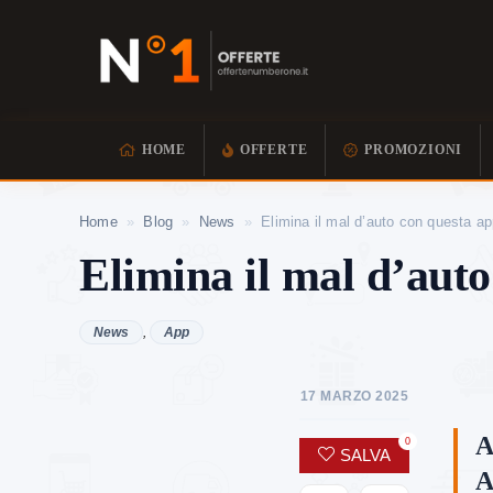
HOME
OFFERTE
PROMOZIONI
Home
»
Blog
»
News
»
Elimina il mal d’auto con questa ap
Elimina il mal d’aut
News
,
App
17 MARZO 2025
A
0
SALVA
A