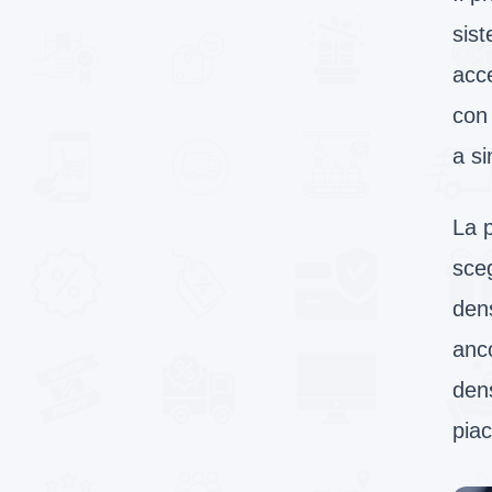
sis
acce
con 
a si
La 
sceg
dens
anco
dens
piac