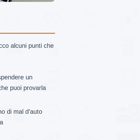
co alcuni punti che
 spendere un
che puoi provarla
no di mal d’auto
la