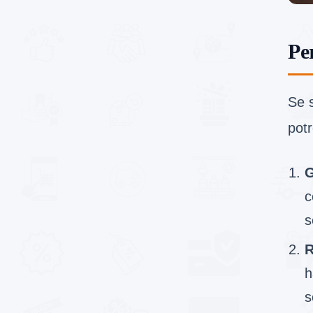
Pe
Se 
potr
G
c
s
R
h
s