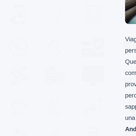
Via
pers
Que
com
prov
perc
sapp
una 
And