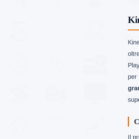
Ki
Kine
oltr
Pla
per 
gra
supe
C
Il p