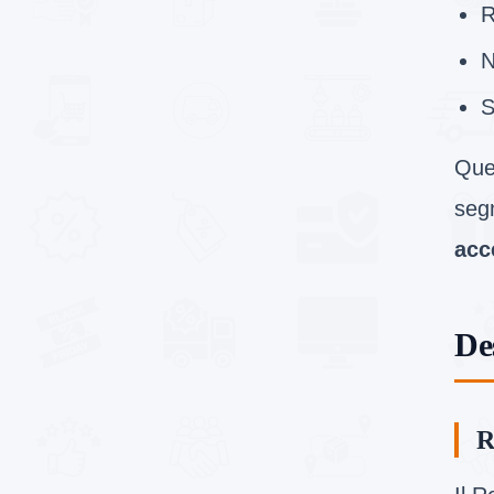
R
N
S
Que
seg
acc
De
R