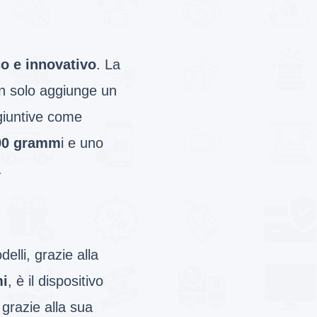
o e innovativo
. La
on solo aggiunge un
ggiuntive come
90 gramm
i e uno
.
elli, grazie alla
i
, è il dispositivo
grazie alla sua