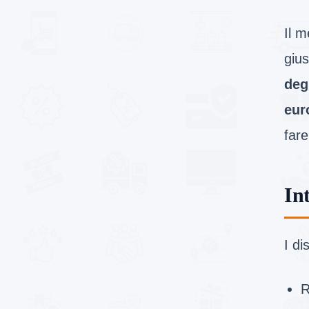
Il m
giu
deg
eur
fare
In
I di
R