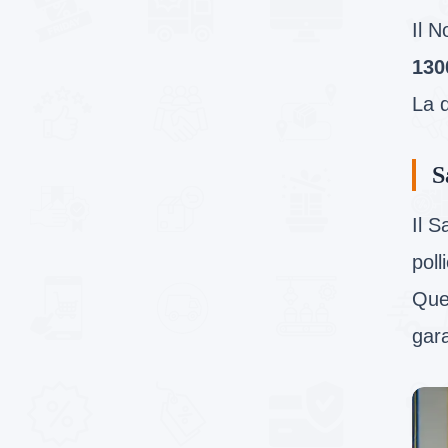
Il 
130
La q
S
Il 
poll
Ques
gara