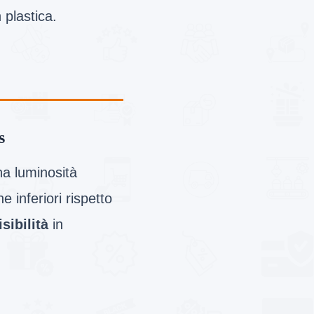
n plastica.
s
na luminosità
 inferiori rispetto
sibilità
in