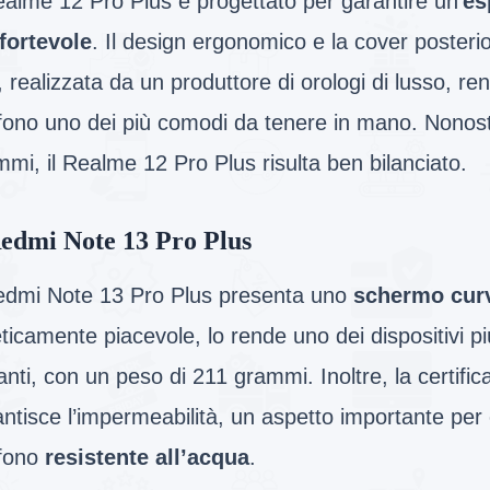
ealme 12 Pro Plus è progettato per garantire un’
es
fortevole
. Il design ergonomico e la cover poster
, realizzata da un produttore di orologi di lusso, r
efono uno dei più comodi da tenere in mano. Nonost
mi, il Realme 12 Pro Plus risulta ben bilanciato.
edmi Note 13 Pro Plus
Redmi Note 13 Pro Plus presenta uno
schermo cur
ticamente piacevole, lo rende uno dei dispositivi pi
nti, con un peso di 211 grammi. Inoltre, la certifi
ntisce l’impermeabilità, un aspetto importante per
efono
resistente all’acqua
.