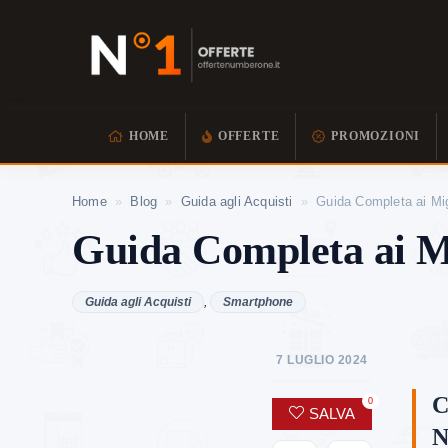
HOME
OFFERTE
PROMOZIONI
Home
»
Blog
»
Guida agli Acquisti
»
Guida Completa ai Mig
Guida Completa ai Mi
Guida agli Acquisti
,
Smartphone
7 LUGLIO 2024
C
0
SALVA
N