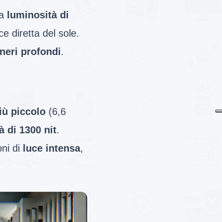
na
luminosità di
ce diretta del sole.
 neri profondi
.
iù piccolo
(6,6
à di 1300 nit
.
oni di
luce intensa
,