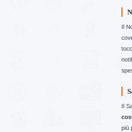
N
Il N
cov
tocc
noti
spe
S
Il S
cos
più