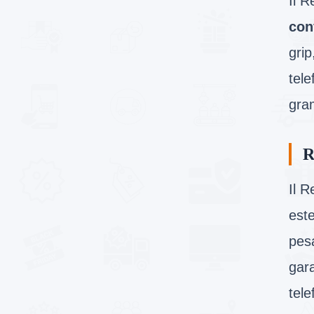
Il R
con
grip
tel
gram
R
Il 
este
pesa
gara
tel