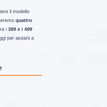
iere il modello
mineremo
quattro
ra i
399 e i 499
gi per aiutarti a
e