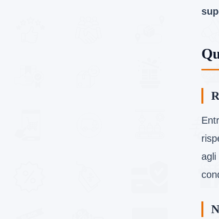
sup
Qu
R
Ent
risp
agl
cond
N