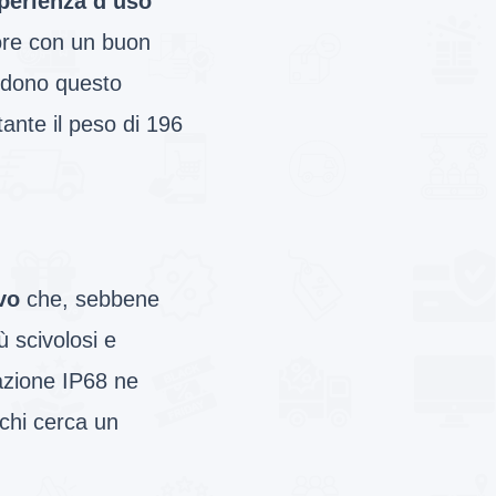
perienza d’uso
iore con un buon
endono questo
ante il peso di 196
vo
che, sebbene
ù scivolosi e
cazione IP68 ne
 chi cerca un