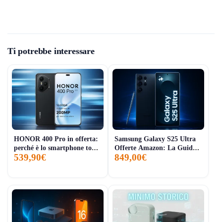
Ti potrebbe interessare
HONOR 400 Pro in offerta:
Samsung Galaxy S25 Ultra
perché è lo smartphone top
Offerte Amazon: La Guida
539,90€
849,00€
del 2025 tra AI e super
Completa agli Sconti di
batteria
Settembre 2025