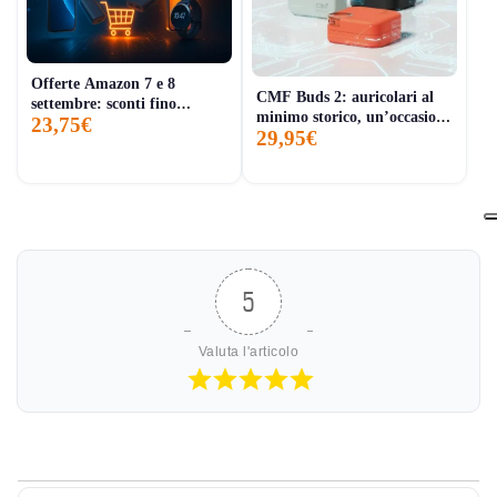
Offerte Amazon 7 e 8
CMF Buds 2: auricolari al
settembre: sconti fino
minimo storico, un’occasione
23,75€
all’85% su Samsung, iPhone
29,95€
tech da non perdere
16 e Mac Mini
5
Valuta l'articolo