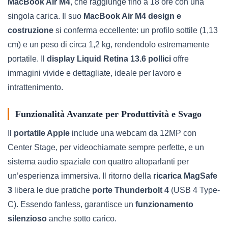
MacBook Air M4
, che raggiunge fino a 18 ore con una
singola carica. Il suo
MacBook Air M4 design e
costruzione
si conferma eccellente: un profilo sottile (1,13
cm) e un peso di circa 1,2 kg, rendendolo estremamente
portatile. Il
display Liquid Retina 13.6 pollici
offre
immagini vivide e dettagliate, ideale per lavoro e
intrattenimento.
Funzionalità Avanzate per Produttività e Svago
Il
portatile Apple
include una webcam da 12MP con
Center Stage, per videochiamate sempre perfette, e un
sistema audio spaziale con quattro altoparlanti per
un’esperienza immersiva. Il ritorno della
ricarica MagSafe
3
libera le due pratiche
porte Thunderbolt 4
(USB 4 Type-
C). Essendo fanless, garantisce un
funzionamento
silenzioso
anche sotto carico.