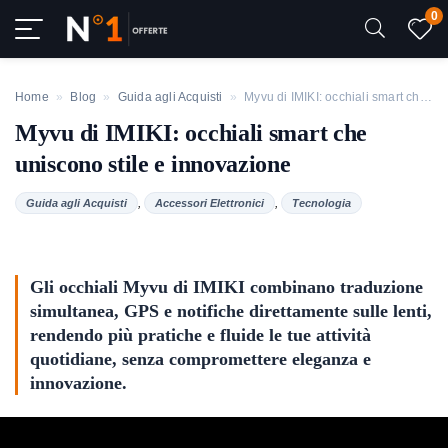
0
Home
»
Blog
»
Guida agli Acquisti
»
Myvu di IMIKI: occhiali smart che uniscono stile e innovazione
Myvu di IMIKI: occhiali smart che
uniscono stile e innovazione
,
,
Guida agli Acquisti
Accessori Elettronici
Tecnologia
Gli occhiali Myvu di IMIKI combinano traduzione
simultanea, GPS e notifiche direttamente sulle lenti,
rendendo più pratiche e fluide le tue attività
quotidiane, senza compromettere eleganza e
innovazione.