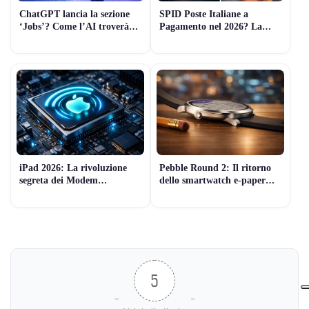
ChatGPT lancia la sezione
SPID Poste Italiane a
‘Jobs’? Come l’AI troverà
Pagamento nel 2026? La
lavoro al posto tuo (Guida
Verità sui Costi e le
2026)
Alternative Gratuite
iPad 2026: La rivoluzione
Pebble Round 2: Il ritorno
segreta dei Modem
dello smartwatch e-paper
Proprietari Apple (e il lancio
sottilissimo (che dura 2
di Marzo)
settimane)
5