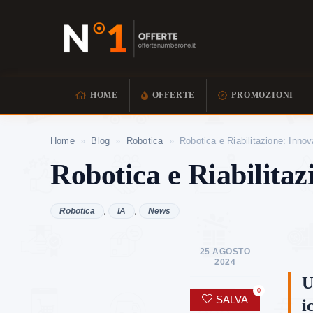
HOME
OFFERTE
PROMOZIONI
Home
»
Blog
»
Robotica
»
Robotica e Riabilitazione: Inno
Robotica e Riabilitaz
Robotica
,
IA
,
News
25 AGOSTO
2024
U
0
SALVA
i