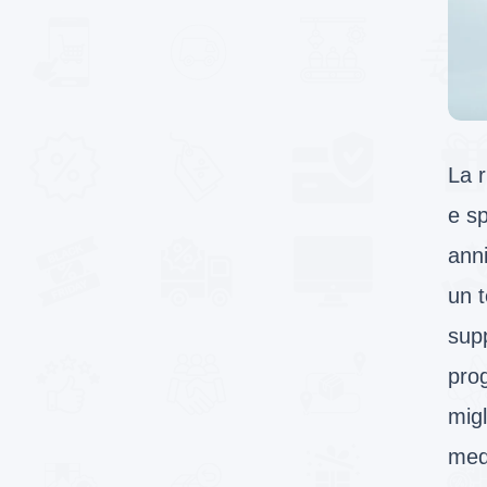
La r
e sp
anni
un t
supp
prog
migl
med