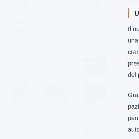
U
Il n
una 
cran
pres
del 
Gra
pazi
perm
auto