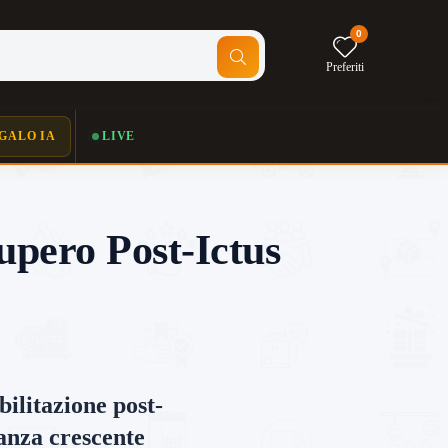
0
Preferiti
GALO IA
LIVE
upero Post-Ictus
bilitazione post-
tanza crescente