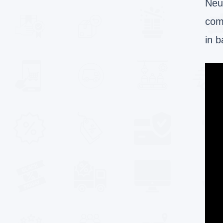
Neur
comu
in b