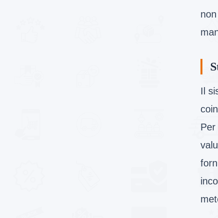
non 
mant
S
Il s
coin
Per 
valu
forn
inco
meto