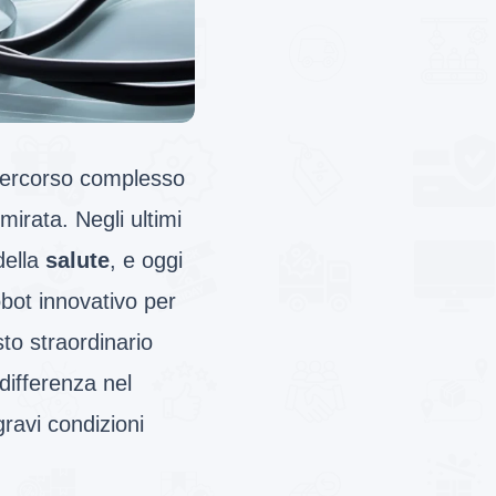
 percorso complesso
irata. Negli ultimi
della
salute
, e oggi
obot innovativo per
to straordinario
differenza nel
gravi condizioni