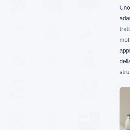
Uno 
adat
trat
moto
appr
dell
str