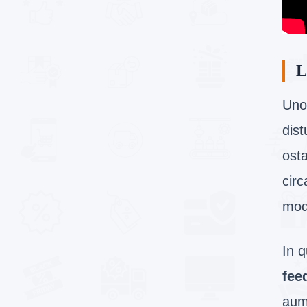
L
Uno 
dist
osta
circ
mod
In q
fee
aume