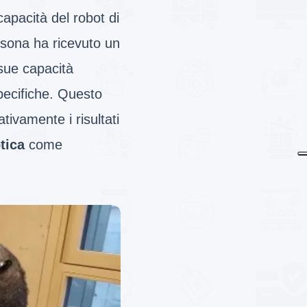
capacità del robot di
ersona ha ricevuto un
sue capacità
pecifiche. Questo
tivamente i risultati
tica
come