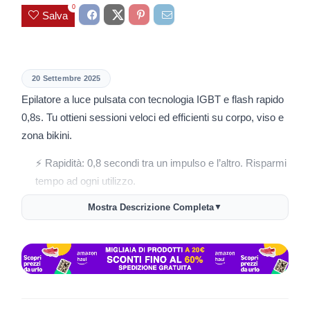
0
Salva
20 Settembre 2025
Epilatore a luce pulsata con tecnologia IGBT e flash rapido
0,8s. Tu ottieni sessioni veloci ed efficienti su corpo, viso e
zona bikini.
⚡ Rapidità: 0,8 secondi tra un impulso e l’altro. Risparmi
tempo ad ogni utilizzo.
Mostra Descrizione Completa
▼
🌈 Lunghezza d’onda 600-1200nm: Colpisce i follicoli
con precisione per risultati più efficaci.
✨ 3 modalità energetiche: Scegli tra corpo, viso, bikini e
adatta facilmente l’intensità tra cinque livelli.
🔢 Lampi illimitati: Durata infinita, adatto anche alla