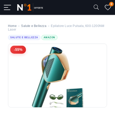
0
Home
»
Salute e Bellezza
»
Epilatore Luce Pulsata, 600-1200NM
Laser
SALUTE E BELLEZZA
AMAZON
-55%