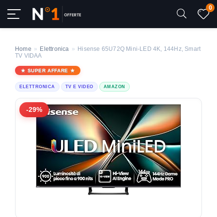
0
Home
»
Elettronica
»
Hisense 65U72Q Mini-LED 4K, 144Hz, Smart
TV VIDAA
SUPER AFFARE
ELETTRONICA
TV E VIDEO
AMAZON
-29%