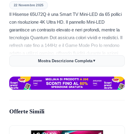
22 Novembre 2025
Il Hisense 65U72Q è una Smart TV Mini-LED da 65 pollici
con risoluzione 4K Ultra HD. Il pannello Mini-LED
garantisce un contrasto elevato e neri profondi, mentre la
tecnologia Quantum Dot assicura colori vividi e realistici. Il
refresh rate fino a 144Hz e il Game Mode Pro lo rendono
adatto a utilizzi gaming, offrendo fluidità durante le azioni
rapide e un input lag ridotto. Supporta i principali standard
Mostra Descrizione Completa
▼
HDR come Dolby Vision IQ e HDR10+ Adaptive,
consentendo una visione ottimale sia per film che durante
lo sport.
L’audio integra una soundbar 2.1 con subwoofer, arricchito
da Dolby Atmos per un’esperienza immersiva. Il sistema
Offerte Simili
operativo VIDAA U8 mette a disposizione tutte le app
principali, la ricerca vocale con Alexa integrata e consente
di configurare rapidamente la TV. Presente anche la