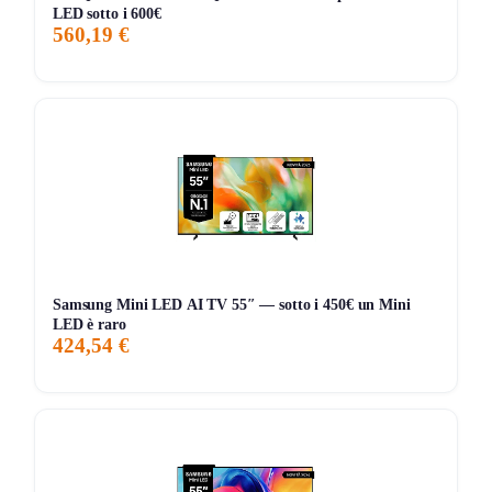
LED sotto i 600€
560,19 €
Storico Prezzo
Al minimo storico!
258 giorni di monitoraggio
570,00€
570,00€
600,00€
↓-5%
ATTUALE
MINIMO
MASSIMO
VARIAZIONE
7G
30G
90G
Tutto
Samsung Mini LED AI TV 55″ — sotto i 450€ un Mini
LED è raro
424,54 €