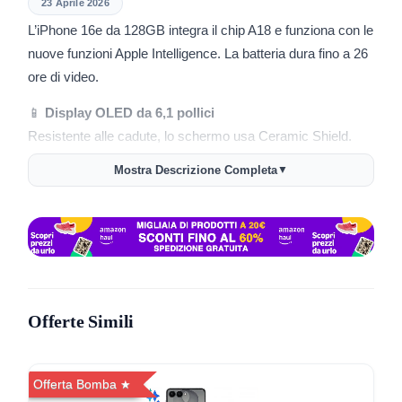
23 Aprile 2026
L’iPhone 16e da 128GB integra il chip A18 e funziona con le
nuove funzioni Apple Intelligence. La batteria dura fino a 26
ore di video.
📱
Display OLED da 6,1 pollici
Resistente alle cadute, lo schermo usa Ceramic Shield.
Mostra Descrizione Completa
▼
🚀
Chip A18
Gestisce processi avanzati e gaming. Gli aggiornamenti
iOS mantengono il telefono sempre efficiente.
🔋
Autonomia elevata
Usa il telefono tutto il giorno per messaggi, streaming,
navigazione.
Offerte Simili
📸
Fotocamera Fusion da 48MP
Cattura foto dettagliate e zoom ottico 2x. La frontale da
12MP è ideale per selfie.
Offerta Bomba