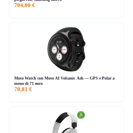
704,00 €
158 giorni di monitoraggio
569,49€
499,00€
569,49€
↑+4.5%
ATTUALE
MINIMO
MASSIMO
VARIAZIONE
7G
30G
90G
Tutto
Moto Watch con Moto AI Volcanic Ash — GPS e Polar a
meno di 71 euro
70,81 €