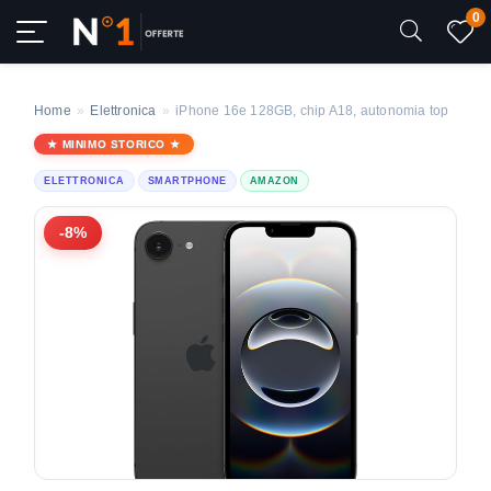
0
Home
»
Elettronica
»
iPhone 16e 128GB, chip A18, autonomia top
MINIMO STORICO
ELETTRONICA
SMARTPHONE
AMAZON
-8%