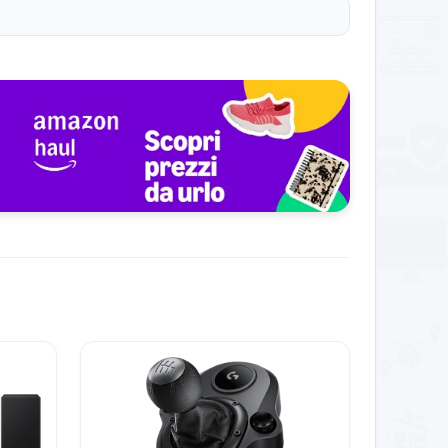
e personali.
mmagine e suono automaticamente.
lità per film, sport e giochi.