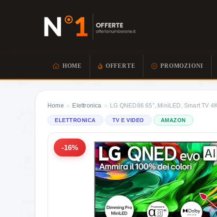
HOME
OFFERTE
PROMOZIONI
Home
»
Elettronica
»
LG QNED86 65″, MiniLED, Smart TV 4K
ELETTRONICA
TV E VIDEO
AMAZON
-16%