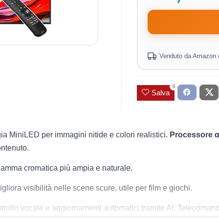
Venduto da Amazon 
0
Salva
a MiniLED per immagini nitide e colori realistici.
Processore α
ontenuto.
gamma cromatica più ampia e naturale.
iora visibilità nelle scene scure, utile per film e giochi.
ollo vocale e aggiornamenti automatici tramite AI. Telecomand