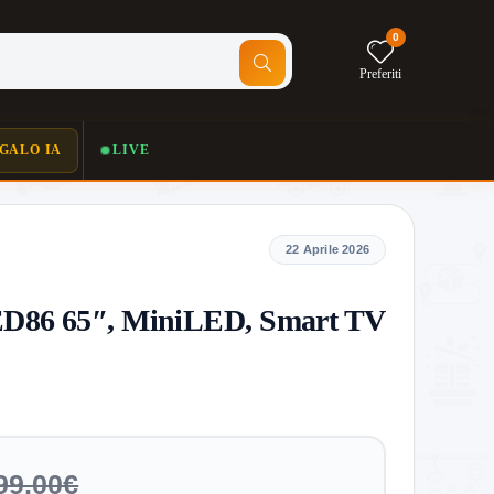
0
Preferiti
GALO IA
LIVE
22 Aprile 2026
86 65″, MiniLED, Smart TV
99,00€