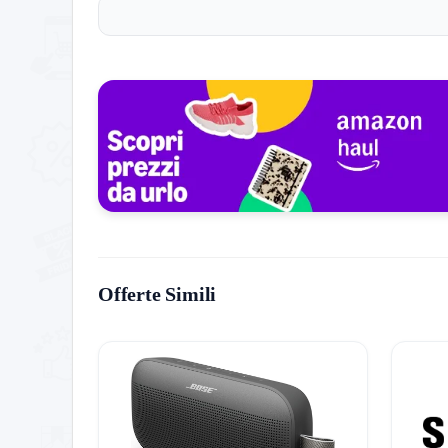
intuitiva.
🕹️ Gaming fluido grazie a VRR, FreeSync e HDM
🔊 Dolby Vision potenzia colori, dettagli e la visio
🎮 Quattro HDMI per collegare console, decoder e
💡 Personalizzazione AI: il TV riconosce la voce 
Questo modello supporta le piattaforme di streaming
Storico Prezzo
Offerte Simili
156 giorni di monitoraggio
759,00€
655,60€
839,00€
↓-9.5%
ATTUALE
MINIMO
MASSIMO
VARIAZIONE
7G
30G
90G
Tutto