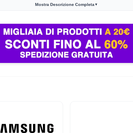
Mostra Descrizione Completa
▼
I 4K a 144Hz. Adatto a console moderne e PC.
ne di film. AI Sound Wizard adatta il profilo audio alle preferenz
 soundbar senza limiti.
e suggerisce contenuti in base alle tue abitudini. Ottimizza i
 più diffuse e si adatta agli ambienti più grandi, garantendo qua