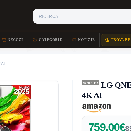
NEGOZI
CATEGORIE
NOTIZIE
TROVA RE
 AI
LG QNED
SCADUTO
4K AI
759,00€
8