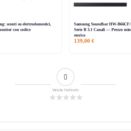
g: sconti su elettrodomestici,
Samsung Soundbar HW-B66CF
onitor con codice
Serie B 3.1 Canali — Prezzo mi
storico
139,00 €
0
Valuta l'articolo