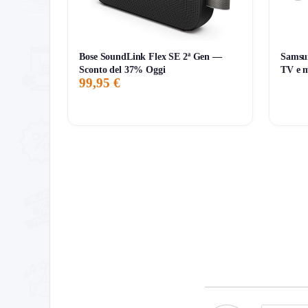
Bose SoundLink Flex SE 2ª Gen —
Samsun
Sconto del 37% Oggi
TV e m
99,95 €