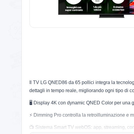
Il TV LG QNED86 da 65 pollici integra la tecnologi
dettagli in tempo reale, migliorando ogni tipo di c
🖥️ Display 4K con dynamic QNED Color per una 
⚡ Dimming Pro controlla la retroilluminazione e migl
📺 Sistema Smart TV webOS: app, streaming, contr