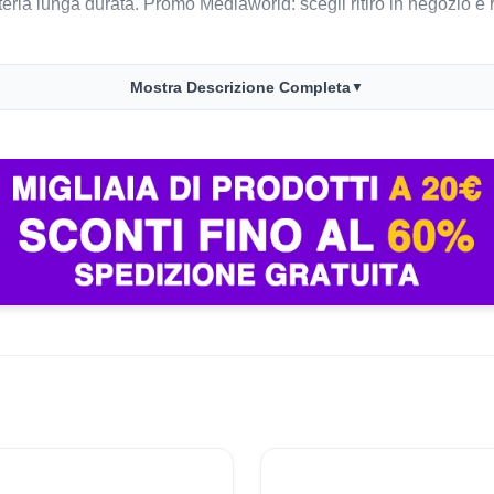
eria lunga durata. Promo Mediaworld: scegli ritiro in negozio e
Mostra Descrizione Completa
▼