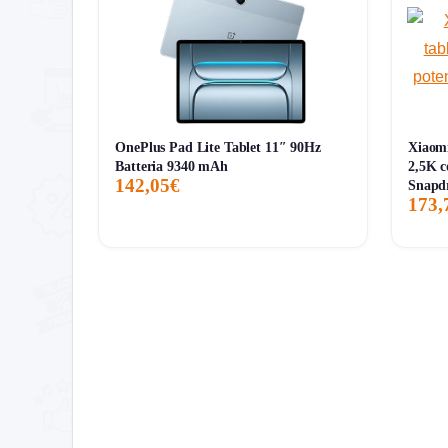
OnePlus Pad Lite Tablet 11″ 90Hz
Xiaomi
Batteria 9340 mAh
2,5K c
142,05€
Snapd
173,