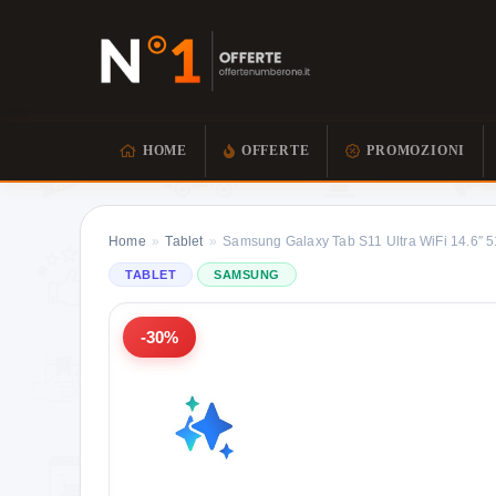
HOME
OFFERTE
PROMOZIONI
Home
»
Tablet
»
Samsung Galaxy Tab S11 Ultra WiFi 14.6″
TABLET
SAMSUNG
-30%