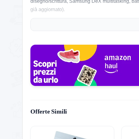
disegno/scrittura, Samsung DeX multitasking, batt
già aggiornato).
Offerte Simili