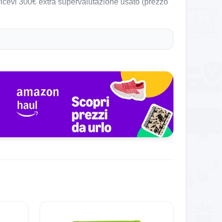
 ricevi 300€ extra supervalutazione usato (prezzo