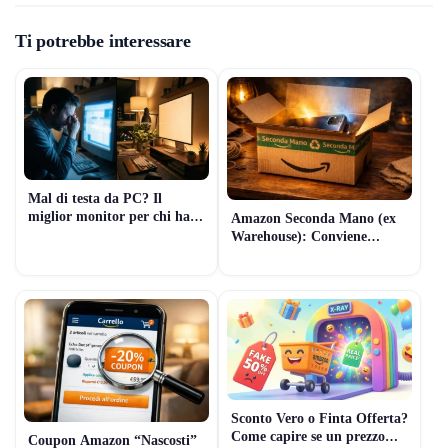
Ti potrebbe interessare
Mal di testa da PC? Il
miglior monitor per chi ha
Amazon Seconda Mano (ex
problemi di vista (Il segreto
Warehouse): Conviene
della “Luce Invisibile”)
davvero? Guida 2026 per
comprare Tech usato senza
rischi
Sconto Vero o Finta Offerta?
Come capire se un prezzo
Coupon Amazon “Nascosti”