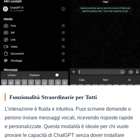
Funzionalità Straordinarie per Tutti
L’interazione è fluida e intuitiva. Puoi scrivere domande o
persino inviare messaggi vocali, ricevendo risposte rapide
e personalizzate. Questa modalità è ideale per chi vuole
provare le capacità di ChatGPT senza dover installare