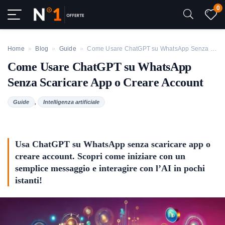
0
Home
»
Blog
»
Guide
»
Come Usare ChatGPT su WhatsApp Senza Scaricare App o Creare Account
Come Usare ChatGPT su WhatsApp
Senza Scaricare App o Creare Account
,
Guide
Intelligenza artificiale
Usa ChatGPT su WhatsApp senza scaricare app o
creare account. Scopri come iniziare con un
semplice messaggio e interagire con l’AI in pochi
istanti!