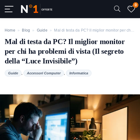
0
Home
»
Blog
»
Guide
»
Mal di testa da PC? Il miglior monitor per chi ha problemi di vista (Il segreto della “Luce Invisibile”)
Mal di testa da PC? Il miglior monitor
per chi ha problemi di vista (Il segreto
della “Luce Invisibile”)
,
,
Guide
Accessori Computer
Informatica