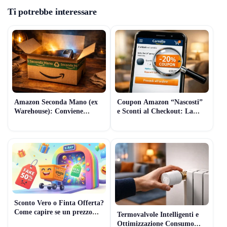
Ti potrebbe interessare
Amazon Seconda Mano (ex
Coupon Amazon “Nascosti”
Warehouse): Conviene
e Sconti al Checkout: La
davvero? Guida 2026 per
Guida Pratica per pagare
comprare Tech usato senza
meno (Guida 2026)
rischi
Sconto Vero o Finta Offerta?
Come capire se un prezzo
Termovalvole Intelligenti e
Amazon è reale (7 Controlli
Ottimizzazione Consumo