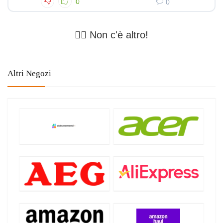
0
0
🤷‍♂️ Non c'è altro!
Altri Negozi