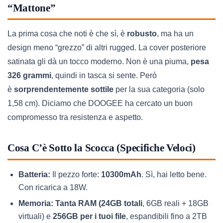
“Mattone”
La prima cosa che noti è che sì, è
robusto
, ma ha un
design meno “grezzo” di altri rugged. La cover posteriore
satinata gli dà un tocco moderno. Non è una piuma,
pesa
326 grammi
, quindi in tasca si sente. Però
è
sorprendentemente sottile
per la sua categoria (solo
1,58 cm). Diciamo che DOOGEE ha cercato un buon
compromesso tra resistenza e aspetto.
Cosa C’è Sotto la Scocca (Specifiche Veloci)
Batteria:
Il pezzo forte:
10300mAh
. Sì, hai letto bene.
Con ricarica a 18W.
Memoria:
Tanta RAM (24GB totali
, 6GB reali + 18GB
virtuali) e
256GB per i tuoi file
, espandibili fino a 2TB