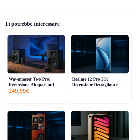
Ti potrebbe interessare
Wavemaster Two Pro:
Realme 12 Pro 5G:
Recensione Altoparlanti
Recensione Dettagliata e
249,99€
Scaffale Bluetooth 110W
Opinioni