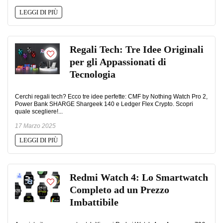
LEGGI DI PIÙ
Regali Tech: Tre Idee Originali
per gli Appassionati di
Tecnologia
Cerchi regali tech? Ecco tre idee perfette: CMF by Nothing Watch Pro 2,
Power Bank SHARGE Shargeek 140 e Ledger Flex Crypto. Scopri
quale scegliere!...
17 Marzo 2025
LEGGI DI PIÙ
Redmi Watch 4: Lo Smartwatch
Completo ad un Prezzo
Imbattibile