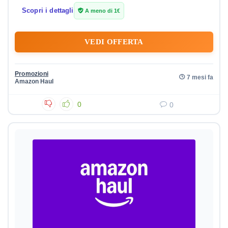
Scopri i dettagli
A meno di 1€
VEDI OFFERTA
Promozioni
7 mesi fa
Amazon Haul
0
0