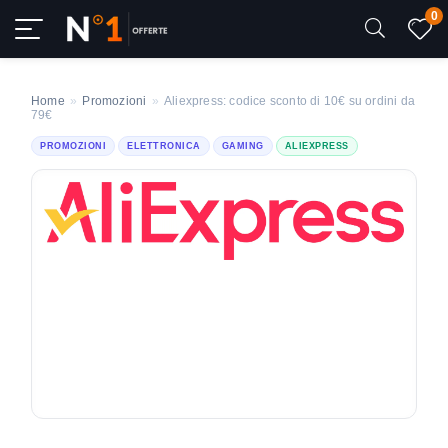
0
Home
»
Promozioni
»
Aliexpress: codice sconto di 10€ su ordini da
79€
PROMOZIONI
ELETTRONICA
GAMING
ALIEXPRESS