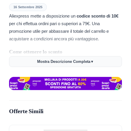
16 Settembre 2025
Aliexpress mette a disposizione un
codice sconto di 10€
per chi effettua ordini pari o superiori a 79€. Una
promozione utile per abbassare il totale del carrello e
acquistare a condizioni ancora più vantaggiose.
Come ottenere lo sconto
Mostra Descrizione Completa
▼
Attivare l’offerta è molto semplice. Ecco i passaggi da
seguire:
Vai alla pagina ufficiale della promo tramite
questo link
.
Seleziona e aggiungi i prodotti che desideri al carrello fino
a raggiungere almeno
79€ di spesa
.
Inserisci il codice:
FSSIT10
durante il checkout.
Offerte Simili
Verifica che il
risparmio di 10€
sia stato applicato e
completa l’acquisto.