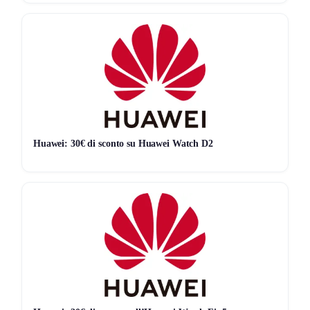
ridurre i costi dei tuoi acquisti su Aliexpress.
Non vuoi perderti nessun affare?
Scopri le migliori
promo
Huawei: 30€ di sconto su Huawei Watch D2