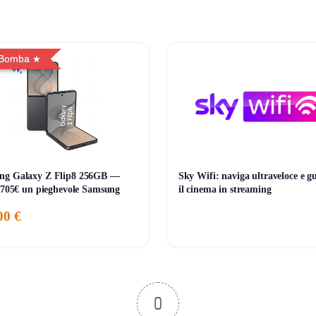
 Bomba
umulabile con altre promozioni (salvo diversa indicazione). Contro
ng Galaxy Z Flip8 256GB —
Sky Wifi: naviga ultraveloce e g
i 705€ un pieghevole Samsung
il cinema in streaming
 chiusura anticipata.
00 €
0