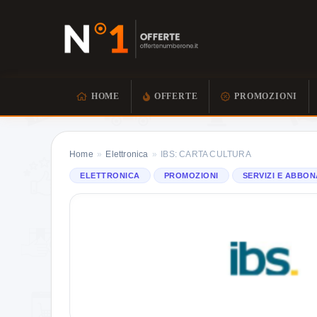
HOME
OFFERTE
PROMOZIONI
Home
»
Elettronica
»
IBS: CARTA CULTURA
ELETTRONICA
PROMOZIONI
SERVIZI E ABBO