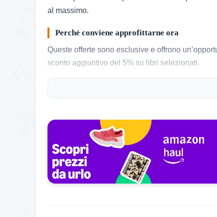
al massimo.
Perché conviene approfittarne ora
Queste offerte sono esclusive e offrono un’opportun
sconto aggiuntivo del 5% su libri selezionati.
Come usare l’offerta IBS
Approfittarne è semplice e veloce:
Accedi alla pagina ufficiale tramite il pulsante in al
Scegli i prodotti idonei e aggiungili al carrello.
Lo sconto è applicato automaticamente al carrello
Verifica il totale e completa l’ordine.
Niente passaggi inutili, tutto diretto.
Dettagli dell’offerta IBS