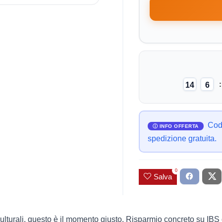
14
6
Codi
spedizione gratuita.
0
Salva
 culturali, questo è il momento giusto. Risparmio concreto su IBS