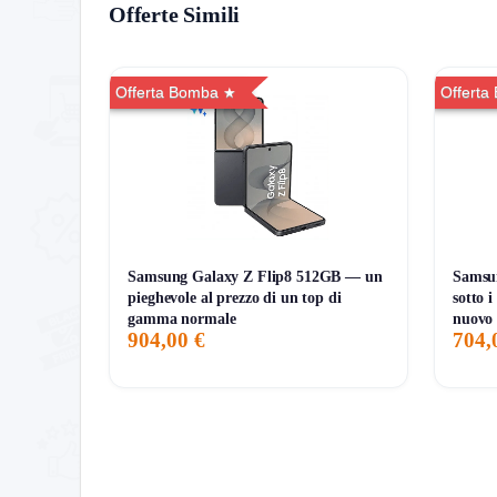
Offerte Simili
Promo:
CARTA CULTURA
Codice:
Nessuno (Sconto automatico)
Offerta Bomba
Offerta
Dove:
Solo sul sito ufficiale IBS
Note:
Quantità limitate / Prodotti selezionati
Termini e condizioni da sapere
L’offerta è valida sugli articoli selezionati. Non c
Scadenza offerta
Samsung Galaxy Z Flip8 512GB — un
Samsu
pieghevole al prezzo di un top di
sotto 
La promozione è valida fino al
2026-12-31
, salvo
gamma normale
nuovo
904,00 €
704,