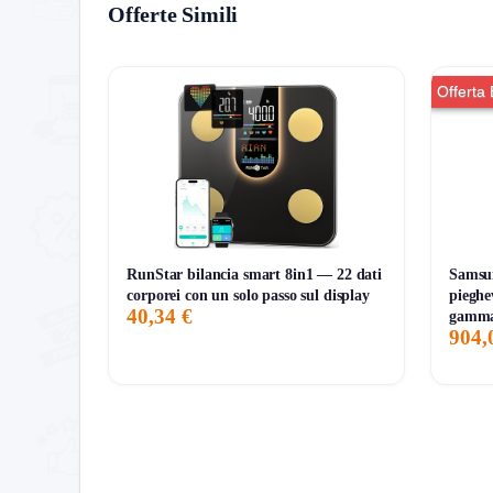
Codice:
Nessuno (Sconto automatico)
Offerte Simili
Dove:
Solo sul sito ufficiale iRobot
Note:
Quantità limitate / Prodotti selezionati
Offerta
Termini e condizioni da sapere
L’offerta è valida sugli articoli selezionati. Non c
Scadenza offerta
La promozione è valida fino al
2026-12-31
, salvo
RunStar bilancia smart 8in1 — 22 dati
Samsu
corporei con un solo passo sul display
pieghe
40,34 €
gamma
904,