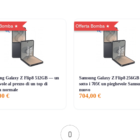
 Bomba
Offerta Bomba
umulabile con altre promozioni (salvo diversa indicazione). Contro
 chiusura anticipata.
ng Galaxy Z Flip8 512GB — un
Samsung Galaxy Z Flip8 256G
vole al prezzo di un top di
sotto i 705€ un pieghevole Sams
 normale
nuovo
00 €
704,00 €
0