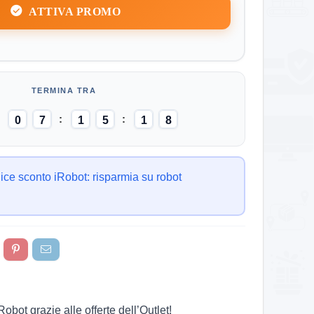
ATTIVA PROMO
0
7
1
5
1
7
8
ce sconto iRobot: risparmia su robot
ot grazie alle offerte dell’Outlet!