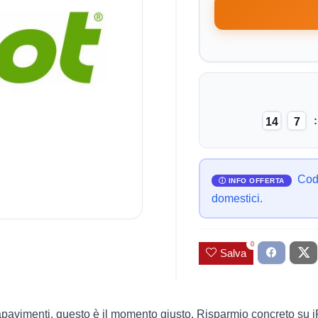
14
7
Codi
domestici.
0
Salva
avimenti, questo è il momento giusto. Risparmio concreto su iRob