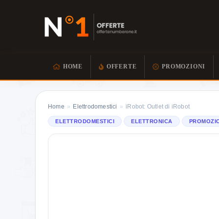
HOME
OFFERTE
PROMOZIONI
Home
»
Elettrodomestici
»
iRobot: Outlet di iRobot
ELETTRODOMESTICI
ELETTRONICA
PROMOZI