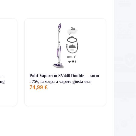
lla sempre il carrello finale.
B —
Polti Vaporetto SV440 Double — sotto
ung
i 75€, la scopa a vapore giusta ora
74,99 €