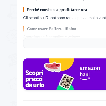
Perché conviene approfittarne ora
Gli sconti su iRobot sono rari e spesso molto vant
Come usare l’offerta iRobot
Approfittarne è semplice e veloce:
Accedi alla pagina ufficiale tramite il pulsante in al
Scegli i prodotti idonei e aggiungili al carrello.
Lo sconto è applicato automaticamente al carrello
Verifica il totale e completa l’ordine.
Niente passaggi inutili, tutto diretto.
Dettagli dell’offerta iRobot
Promo:
Outlet di iRobot