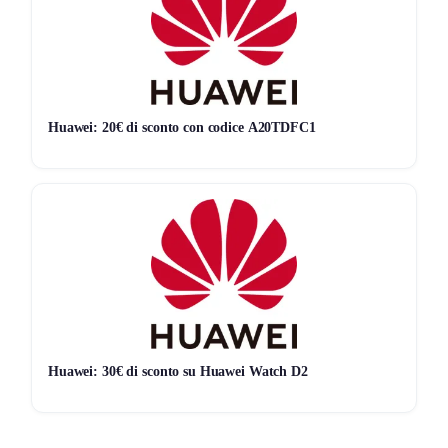
La disponibilità può variare e
potrebbe scadere a breve
.
L’offerta è soggetta alle condizioni ufficiali NordVPN.
🎁
Disperato per i regali?
Non sai cosa comprare? Lascia
scegliere all’Intelligenza Artificiale.
Clicca qui
e prova il
Mentalista
(Gratis)
Huawei: 20€ di sconto con codice A20TDFC1
Huawei: 30€ di sconto su Huawei Watch D2