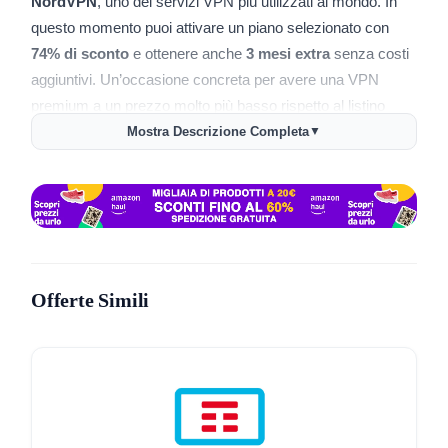
NordVPN
, uno dei servizi VPN più utilizzati al mondo. In
questo momento puoi attivare un piano selezionato con
74% di sconto
e ottenere anche
3 mesi extra
senza costi
aggiuntivi. Un’occasione concreta per avere una VPN
premium a un prezzo molto più basso rispetto al listino
standard.
Mostra Descrizione Completa
▼
Perché scegliere NordVPN oggi
Con
NordVPN
migliori subito la tua sicurezza online.
Crittografia avanzata, server veloci in tutto il mondo e
protezione dei dati anche su reti Wi-Fi pubbliche. Il servizio
è semplice da usare e funziona su PC, smartphone, tablet
Offerte Simili
e smart TV. Paghi meno, ma hai accesso a tutte le funzioni
principali pensate per chi naviga ogni giorno, lavora da
remoto o guarda contenuti in streaming.
Come ottenere lo sconto NordVPN
Attivare l’offerta è semplice e immediato.