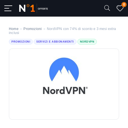
0
Home
»
Promozioni
»
NordVPN con 74% di sconto e 3 mesi extra
inclusi
PROMOZIONI
SERVIZI E ABBONAMENTI
NORDVPN