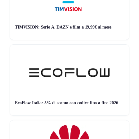
Apri il link promozionale ufficiale, scegli uno dei
piani
selezionati
disponibili e completa l’abbonamento. Lo
sconto del 74%
viene applicato automaticamente e i
3
TIMVISION: Serie A, DAZN e film a 19,99€ al mese
mesi extra
si aggiungono al piano senza passaggi
aggiuntivi. Nessun codice da inserire, nessuna procedura
complicata.
Link promo ufficiale
Vantaggi pratici dell’offerta
Risparmi subito sul costo dell’abbonamento annuale.
Ottieni mesi aggiuntivi inclusi nel prezzo.
Usi una VPN affidabile su più dispositivi.
EcoFlow Italia: 5% di sconto con codice fino a fine 2026
Proteggi dati personali, password e traffico internet.
Termini e condizioni dell’offerta
La promozione è
valida solo su piani selezionati
.