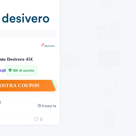
nto Desivero 45€
agli
45€ di sconto
OSTRA COUPON
I
9 mesi fa
0
0