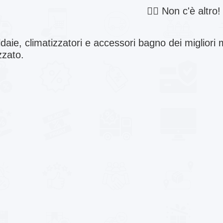
🤷‍♂️ Non c'è altro!
ldaie, climatizzatori e accessori bagno dei miglior
zzato.