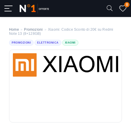
0
Home
»
Promozioni
»
Xiaomi: Codice Sconto di 20€ su Redmi
Note 13 (8+128GB)
PROMOZIONI
ELETTRONICA
XIAOMI