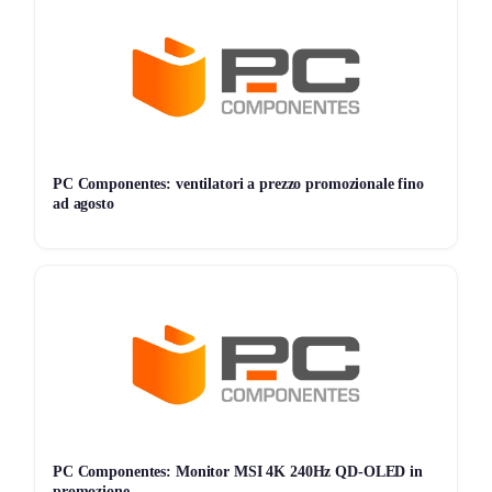
Applicabilità
: Valido solo su prodotti selezionati
Scadenza
Data di Scadenza
: 16/09/2024
Acquista ora
e risparmia 20€ sul tuo nuovo Redmi Note
PC Componentes: ventilatori a prezzo promozionale fino
13!
ad agosto
Non vuoi perderti nessuna offerta? Allora unisciti al
nostro canale Telegram
Seguici su Telegram!
PC Componentes: Monitor MSI 4K 240Hz QD-OLED in
promozione