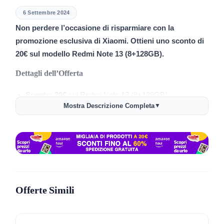
6 Settembre 2024
Non perdere l’occasione di risparmiare con la
promozione esclusiva di Xiaomi. Ottieni uno sconto di
20€ sul modello Redmi Note 13 (8+128GB).
Dettagli dell’Offerta
Sconto
:
20€
sul Redmi Note 13 (8+128GB)
Mostra Descrizione Completa
▼
Codice Coupon
:
20RN13
Link Promo
:
Acquista Redmi Note 13 con Sconto
Approfitta di questa
offerta imperdibile
per acquistare il
Redmi Note 13 (8+128GB) a un prezzo ridotto. Inserisci il
codice sconto al momento dell’acquisto per ottenere il
Offerte Simili
risparmio.
Limitazioni e Condizioni