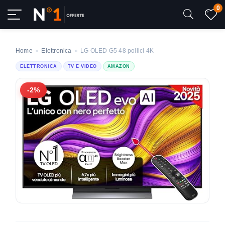
0
Home
»
Elettronica
»
LG OLED G5 48 pollici 4K
ELETTRONICA
TV E VIDEO
AMAZON
-2%