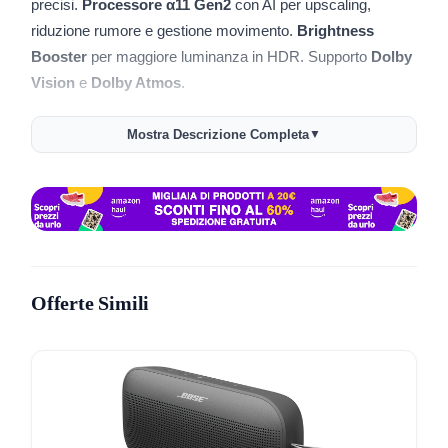
precisi.
Processore α11 Gen2
con AI per upscaling,
riduzione rumore e gestione movimento.
Brightness
Booster
per maggiore luminanza in HDR. Supporto
Dolby
Vision
e
Dolby Atmos
.
Gaming reattivo con
4K 144
Mostra Descrizione Completa
▼
Hz
,
VRR
,
G‑SYNC
e
FreeSync
. Input lag ridotto con
Game Optimizer. Quattro HDMI per console e
soundbar.
Base da appoggio inclusa
per installazione
immediata.
webOS con AI e profili personalizzati.
AI Picture
Wizard
e
AI Sound Wizard
regolano immagine e audio in
Offerte Simili
base all’ambiente. Aggiornamenti con webOS Re:New per
5 anni.
🎮 Gaming
4K a 144 Hz con VRR