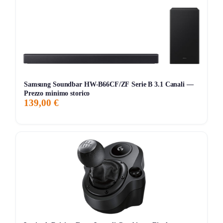
156 giorni di monitoraggio
999,00€
895,00€
999,00€
↑+11.6%
ATTUALE
MINIMO
MASSIMO
VARIAZIONE
7G
30G
90G
Tutto
Samsung Soundbar HW-B66CF/ZF Serie B 3.1 Canali —
Prezzo minimo storico
139,00 €