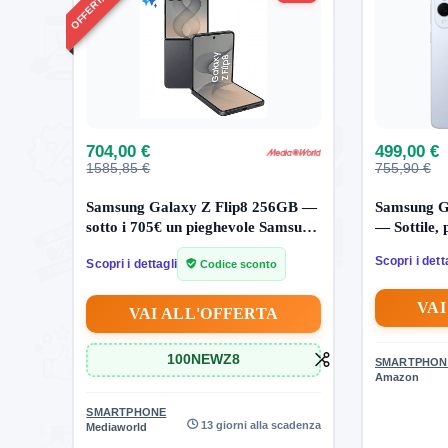
704,00 €
499,00 €
1585,85 €
755,90 €
Samsung Galaxy Z Flip8 256GB —
Samsung G
sotto i 705€ un pieghevole Samsung
— Sottile, 
nuovo
previsto
Scopri i dett
Scopri i dettagli
Codice sconto
VAI
VAI ALL'OFFERTA
100NEWZ8
SMARTPHON
Amazon
SMARTPHONE
13 giorni alla scadenza
Mediaworld