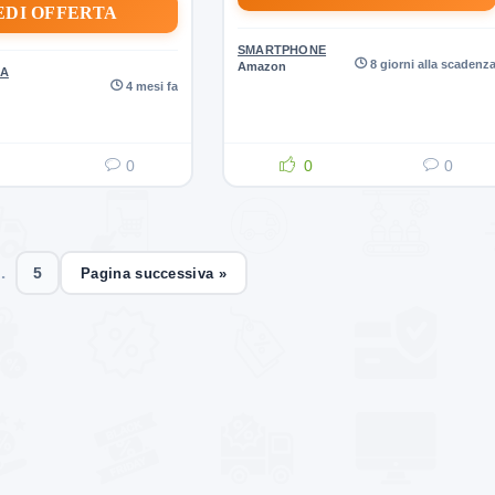
EDI OFFERTA
SMARTPHONE
8 giorni alla scadenz
Amazon
CA
4 mesi fa
0
0
0
…
5
Pagina successiva »