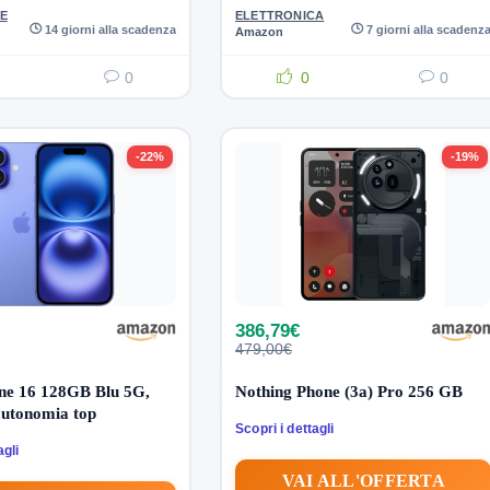
E
ELETTRONICA
14 giorni alla scadenza
7 giorni alla scadenz
Amazon
0
0
0
-22%
-19%
386,79€
479,00€
ne 16 128GB Blu 5G,
Nothing Phone (3a) Pro 256 GB
autonomia top
Scopri i dettagli
agli
VAI ALL'OFFERTA