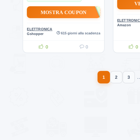
V
MOSTRA COUPON
ELETTRONI
Amazon
ELETTRONICA
615 giorni alla scadenza
Gshopper
0
0
0
1
2
3