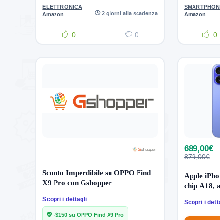
ELETTRONICA
SMARTPHON
2 giorni alla scadenza
Amazon
Amazon
0
0
0
689,00€
879,00€
Sconto Imperdibile su OPPO Find
Apple iPho
X9 Pro con Gshopper
chip A18, 
Scopri i dettagli
Scopri i dett
-$150 su OPPO Find X9 Pro