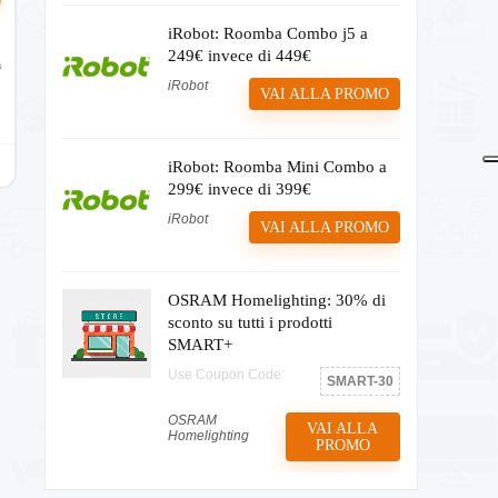
iRobot: Roomba Combo j5 a
249€ invece di 449€
a
iRobot
VAI ALLA PROMO
iRobot: Roomba Mini Combo a
299€ invece di 399€
iRobot
VAI ALLA PROMO
OSRAM Homelighting: 30% di
sconto su tutti i prodotti
SMART+
Use Coupon Code:
SMART-30
OSRAM
VAI ALLA
Homelighting
PROMO