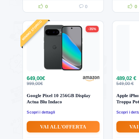
0
0
0
MINIMO STORICO
-35%
649,00€
489,02 €
999,00€
549,00 €
Google Pixel 10 256GB Display
Apple iPh
Actua Blu Indaco
Troppa Pot
Scopri i dettagli
Scopri i dett
VAI ALL'OFFERTA
VAI