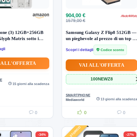
904,00 €
1579,00 €
hone (3) 12GB+256GB
Samsung Galaxy Z Flip8 512GB —
lyph Matrix sotto i
un pieghevole al prezzo di un top di
gamma normale
agli
Scopri i dettagli
Codice sconto
 ALL'OFFERTA
VAI ALL'OFFERTA
 Mini LED 55″
E-bike 26″ 250W — 64 km c
72HAUXZT —
carica, senza patente
100NEWZ8
E
uminazione a zone per neri
15 giorni alla scadenza
317,21 €
599,00 €
ondi
SMARTPHONE
13 giorni alla scadenz
Mediaworld
Affrettati! L'offerta termina presto.
433,00 €
€
0
0
1
3
2
2
0
0
0
 L'offerta termina presto.
MINIMO STORICO
1
3
2
2
0
2
-34%
-27%