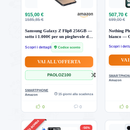
915,00 €
507,70 €
1585,85 €
699,00 €
Samsung Galaxy Z Flip8 256GB —
Nothing P
sotto i 1.000€ per un pieghevole di
bianco — G
questa fascia
510€
Scopri i dett
Scopri i dettagli
Codice sconto
VAI
VAI ALL'OFFERTA
 256GB —
Samsung QE55S95HATXZT OLED
Samsung
hevole di
4K — pannello Glare Free anche in
UE55M
PAOLOZ100
SMARTPHON
salotto luminoso
retroill
Amazon
più prof
SMARTPHONE
1451,00 €
2299,00 €
15 giorni alla scadenza
Amazon
599,00 
to.
Affrettati! L'offerta termina presto.
0
0
0
Affrettati!
1
5
0
0
1
3
2
2
0
2
OFFERTA BOMBA
0
0
-56%