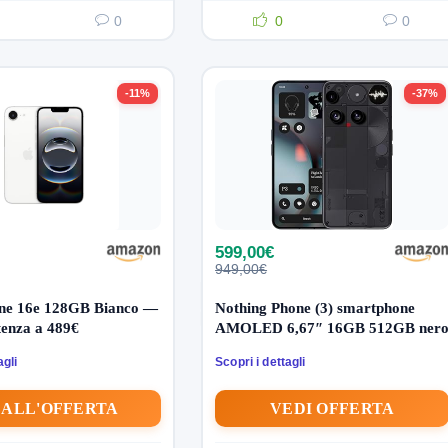
0
0
0
-11%
-37%
599,00€
949,00€
one 16e 128GB Bianco —
Nothing Phone (3) smartphone
enza a 489€
AMOLED 6,67″ 16GB 512GB ner
agli
Scopri i dettagli
 ALL'OFFERTA
VEDI OFFERTA