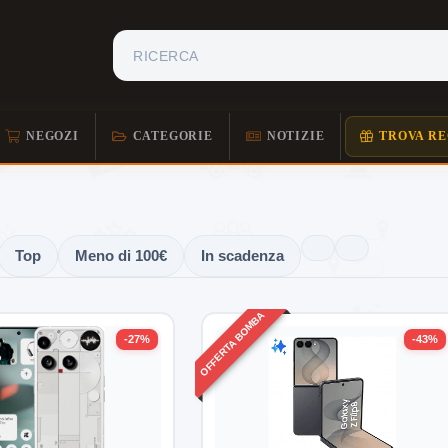
NEGOZI
CATEGORIE
NOTIZIE
TROVA RE
Top
Meno di 100€
In scadenza
OFFERTA BOMBA
-27%
-43%