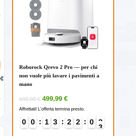
on una
Roborock Qrevo 2 Pro — per chi
Nothing Hea
non vuole più lavare i pavimenti a
wireless AN
mano
caricabatter
499,99 €
9
699,99 €
159,00 €
a
Affrettati! L'offerta termina presto.
Affrettati! L'of
0
2
0
0
1
3
2
2
0
2
0
0