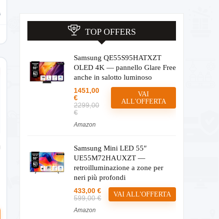
a
TOP OFFERS
Samsung QE55S95HATXZT
OLED 4K — pannello Glare Free
anche in salotto luminoso
1451,00
VAI
€
ALL'OFFERTA
2299,00
€
Amazon
Samsung Mini LED 55″
UE55M72HAUXZT —
retroilluminazione a zone per
neri più profondi
433,00 €
VAI ALL'OFFERTA
599,00 €
Amazon