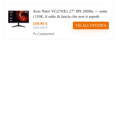
Acer Nitro VG270X1 27″ IPS 200Hz — sotto
i 110€, il salto di fascia che non ti aspetti
109,90 €
VAI ALL'OFFERTA
159,99 €
Pc Component
CHI SIAMO
Il tuo punto di riferimento per il risparmio tech.
Selezioniamo manualmente le migliori offerte da Amazon e store
internazionali per farti acquistare al minimo storico.
Seguici su: