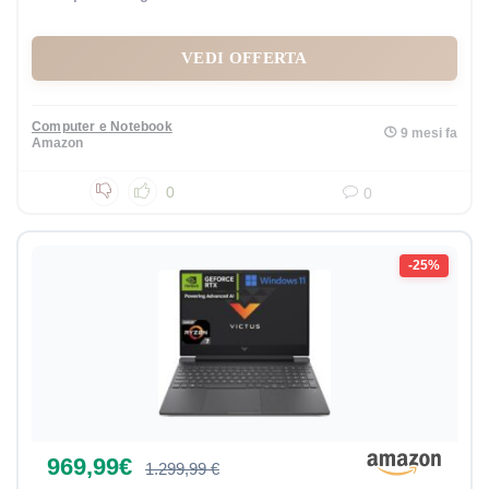
VEDI OFFERTA
Computer e Notebook
9 mesi fa
Amazon
0
0
-25%
969,99€
1.299,99 €