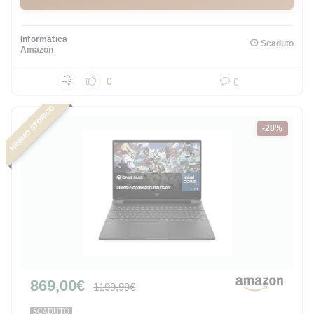
Informatica
Scaduto
Amazon
0
0
MINIMO STORICO
-28%
869,00€
1199,99€
SCADUTO