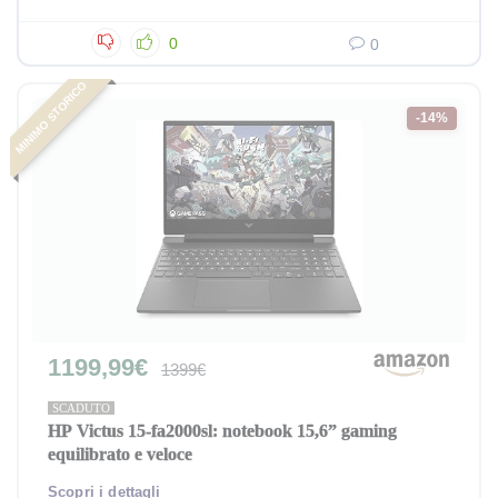
0
0
MINIMO STORICO
-14%
1199,99€
1399€
SCADUTO
HP Victus 15-fa2000sl: notebook 15,6” gaming
equilibrato e veloce
Scopri i dettagli