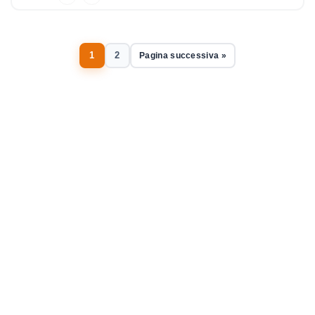
1
2
Pagina successiva »