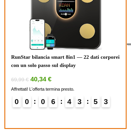
RunStar bilancia smart 8in1 — 22 dati corporei
Acer
aro
con un solo passo sul display
110€,
40,34 €
69,99 €
159,
Affrettati! L'offerta termina presto.
Affret
0
0
0
6
4
3
5
2
0
3