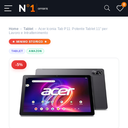
0
Home
»
Tablet
»
Acer Iconia Tab P11: Potente Tablet 11” per
Lavoro e Intrattenimento
MINIMO STORICO
TABLET
AMAZON
-5%