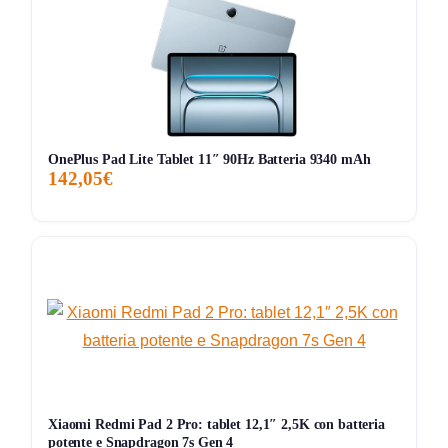
facile da trasportare. Alcuni utenti segnalano che, sebbene
le prestazioni siano generalmente ottime, in situazioni di
multitasking estremo il tablet può mostrare qualche
rallentamento. La connettività è un altro punto forte, con
porte USB e microSD che offrono grande flessibilità. In
generale, l’Acer Iconia Tab P11 si rivela una scelta
OnePlus Pad Lite Tablet 11″ 90Hz Batteria 9340 mAh
142,05€
eccellente per chi cerca un dispositivo versatile e
performante, sia per lavoro che per svago.
Storico Prezzo
232 giorni di monitoraggio
189,00€
163,99€
189,00€
↑+15.3%
ATTUALE
MINIMO
MASSIMO
VARIAZIONE
7G
30G
90G
Tutto
Xiaomi Redmi Pad 2 Pro: tablet 12,1″ 2,5K con batteria
potente e Snapdragon 7s Gen 4