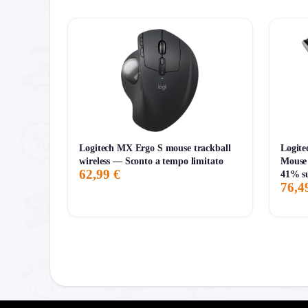
7G
30G
90G
Tutto
Logitech MX Ergo S mouse trackball
Logit
wireless — Sconto a tempo limitato
Mouse 
62,99 €
41% s
76,4