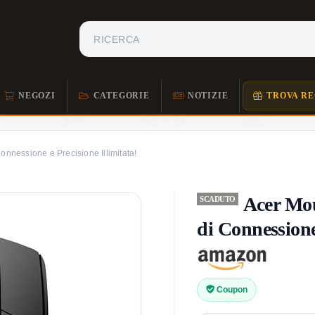
NEGOZI
CATEGORIE
NOTIZIE
TROVA RE
onnessione e Precisione Illimitata!
Acer Mou
SCADUTO
di Connessione 
Coupon