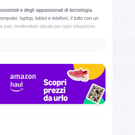
ssionisti e degli appassionati di tecnologia.
uter, laptop, tablet e telefoni, il tutto con un
a pari, rendendolo ideale per ogni situazione.
I, offre una precisione eccezionale per attività
zare il tuo flusso di lavoro in base alle tue
ella batteria. Silenzioso e ergonomico, l’Acer
Al minimo storico!