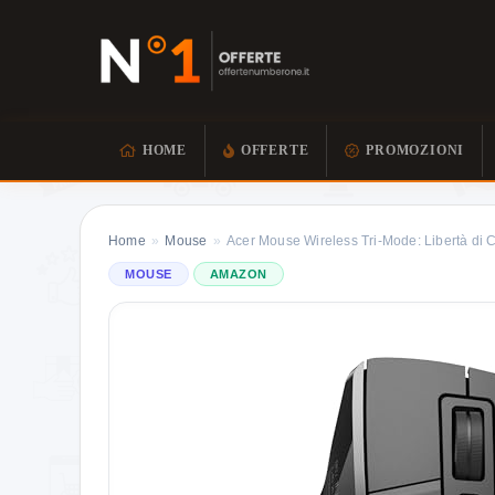
HOME
OFFERTE
PROMOZIONI
Home
»
Mouse
»
Acer Mouse Wireless Tri-Mode: Libertà di C
MOUSE
AMAZON