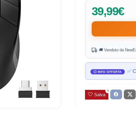
39,99€
🚚 Venduto da NewEa
✅ C
0
Salva