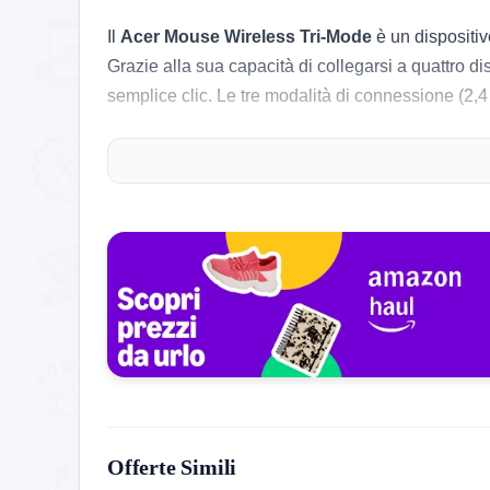
Il
Acer Mouse Wireless Tri-Mode
è un dispositiv
Grazie alla sua capacità di collegarsi a quattro di
semplice clic. Le tre modalità di connessione (2,4
Perché acquistarlo
Questo mouse non è solo versatile, ma anche estr
che richiedono dettagli, come editing e programmaz
esigenze specifiche. E non dimentichiamo l’indicat
Mouse Wireless Tri-Mode è la scelta perfetta per 
Storico Prezzo
181 giorni di monitoraggio
39,99€
39,99€
49,99€
↓-11.1%
ATTUALE
MINIMO
MASSIMO
VARIAZIONE
Offerte Simili