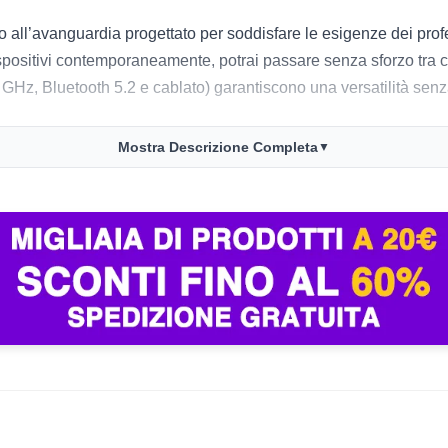
o all’avanguardia progettato per soddisfare le esigenze dei profe
spositivi contemporaneamente, potrai passare senza sforzo tra comp
 GHz, Bluetooth 5.2 e cablato) garantiscono una versatilità senz
Mostra Descrizione Completa
▼
emamente potente. Con una risoluzione regolabile fino a 4000 DP
ione. Inoltre, con cinque pulsanti programmabili, puoi personaliz
ore di carica OLED, che ti tiene sempre aggiornato sul livello d
chi cerca prestazioni elevate senza compromettere il comfort.