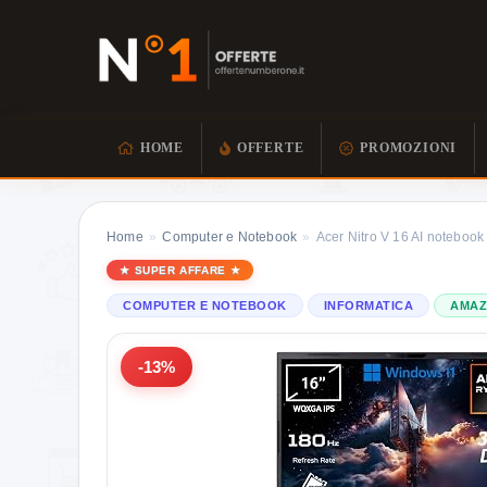
HOME
OFFERTE
PROMOZIONI
Home
»
Computer e Notebook
»
Acer Nitro V 16 AI notebo
SUPER AFFARE
COMPUTER E NOTEBOOK
INFORMATICA
AMA
-13%