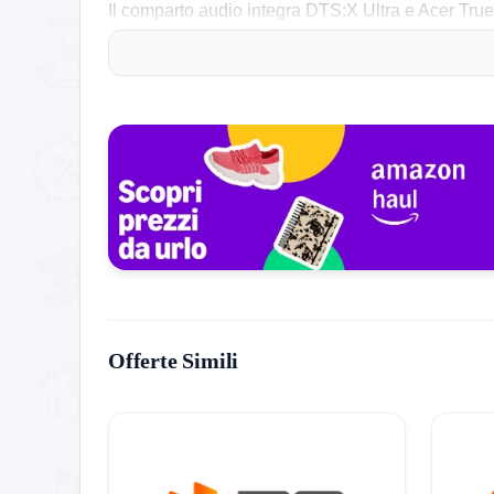
Il comparto audio integra DTS:X Ultra e Acer Tru
sono giudicati comodi anche per studio. Consiglio d
premium. Il NitroSense consente di regolare ventol
Cosa dice chi lo ha già acquistato
I clienti sottolineano la rapidità nel gaming e ne
Alcuni utenti segnalano che la qualità costruttiva d
raffreddamento gestisce il carico intenso, ma le v
Webcam e audio risultano migliorabili.​
Offerte Simili