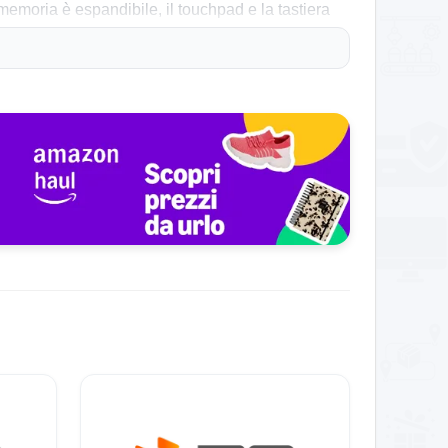
moria è espandibile, il touchpad e la tastiera
ene la fedeltà cromatica sia inferiore ai modelli
toli AAA. La RAM e l’SSD riducono i tempi d’attesa.
ri meno vividi rispetto a OLED. Il sistema di
voro e navigazione, ma va collegata in gaming.