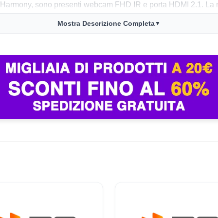
eHarmony, sono presenti webcam FHD IR e porta HDMI 2.1. La me
i valutare lo schermo, che privilegia fluidità e luminosità, sebb
Mostra Descrizione Completa
▼
e e prestazioni con facilità.
l multitasking, la frequenza a 180 Hz è apprezzata in eSport e ti
el telaio è inferiore a modelli in metallo e il display mostra colo
entole risultano rumorose sotto stress. La batteria è adatta a la