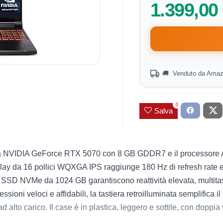
1.399,00
🚚 Venduto da Amaz
0
Salva
fica NVIDIA GeForce RTX 5070 con 8 GB GDDR7 e il processore 
 display da 16 pollici WQXGA IPS raggiunge 180 Hz di refresh rate
 SSD NVMe da 1024 GB garantiscono reattività elevata, multitas
i veloci e affidabili, la tastiera retroilluminata semplifica il g
 alto carico. Il case è in plastica, leggero e sottile, con doppia