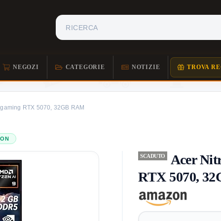
NEGOZI
CATEGORIE
NOTIZIE
TROVA RE
ok gaming RTX 5070, 32GB RAM
ZON
Acer Nit
SCADUTO
RTX 5070, 3