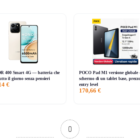
📊 Monitoraggio avviato — il grafico apparirà alla prossima variazione di prezz
 400 Smart 4G — batteria che
POCO Pad M1 versione globale
tto il giorno senza pensieri
schermo di un tablet base, prezz
14 €
entry level
170,66 €
0