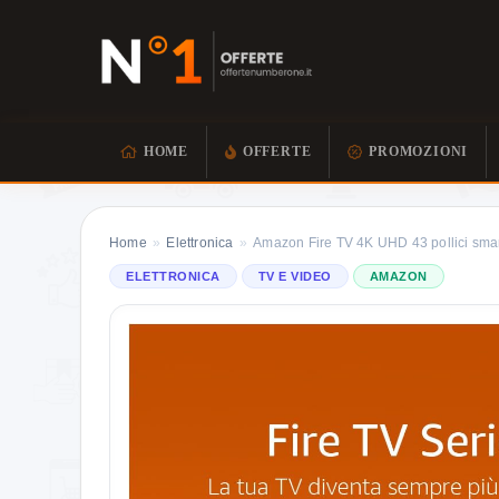
HOME
OFFERTE
PROMOZIONI
Home
»
Elettronica
»
Amazon Fire TV 4K UHD 43 pollici sma
ELETTRONICA
TV E VIDEO
AMAZON