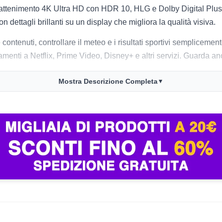
rattenimento 4K Ultra HD con HDR 10, HLG e Dolby Digital Plus. L
 dettagli brillanti su un display che migliora la qualità visiva.
 contenuti, controllare il meteo e i risultati sportivi semplicem
enti a Netflix, Prime Video, Disney+ e altri servizi. Guarda anc
0 e colori brillanti
Mostra Descrizione Completa
▼
contenuti e controllare funzioni
ogno di cavo
sistemi audio via HDMI eARC
musica in un solo dispositivo
porta dispositivi per la casa intelligente. Il sistema si arricchi