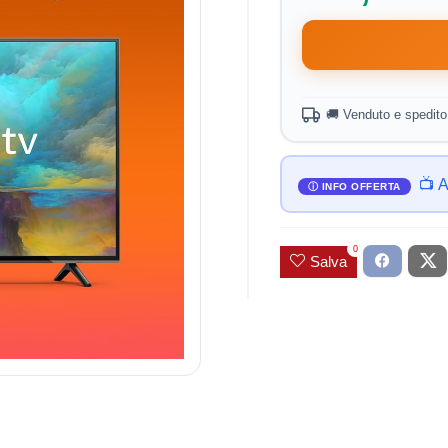
🚚 Venduto e spedit
📺 
0
Salva