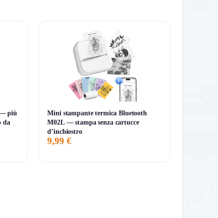
o
 — più
Mini stampante termica Bluetooth
o da
M02L — stampa senza cartucce
d’inchiostro
9,99 €