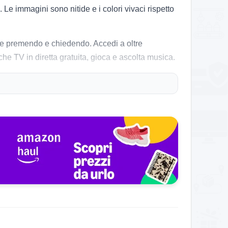
e immagini sono nitide e i colori vivaci rispetto
ente premendo e chiedendo. Accedi a oltre
he TV in diretta gratuita, gioca e ascolta musica.
sce nel tempo con miglioramenti automatici.