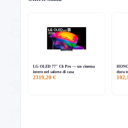
ATTUALE
MINIMO
MASSIMO
LG OLED 77″ C6 Pro — un cinema
HONOR
intero nel salotto di casa
dura tu
2319,20 €
102,