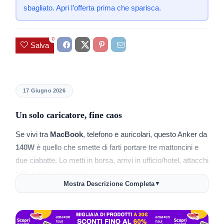
sbagliato. Apri l’offerta prima che sparisca.
0
Salva
17 Giugno 2026
Un solo caricatore, fine caos
Se vivi tra
MacBook
, telefono e auricolari, questo Anker da
140W
è quello che smette di farti portare tre mattoncini e
due ciabatte. Lo metti in borsa, arrivi in ufficio/hotel, attacchi
tutto e non ci pensi più.
Mostra Descrizione Completa
▼
Le alternative economiche “140W” spesso barano: watt
dichiarati che crollano appena colleghi più dispositivi,
plastiche che scaldano, e nessuna idea di cosa stia