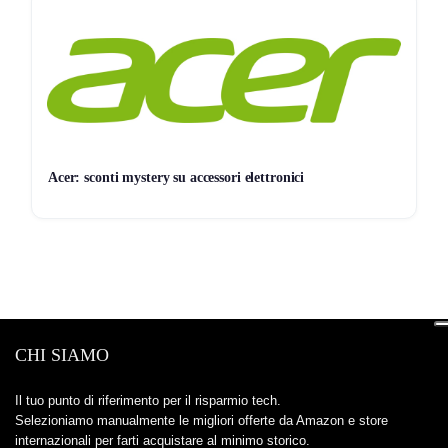
Compralo se:
vuoi un caricatore unico per
MacBook +
iPhone/Samsung + accessori
, e ti serve capire a colpo
d’occhio cosa sta succedendo mentre carichi.
Evitalo se:
carichi solo un telefono e basta: spenderesti
per
porte
e
display
che non sfrutti.
Acer: sconti mystery su accessori elettronici
Storico Prezzo
Al minimo storico!
159 giorni di monitoraggio
59,99€
59,99€
69,99€
↓0%
ATTUALE
MINIMO
MASSIMO
VARIAZIONE
7G
30G
90G
Tutto
CHI SIAMO
Il tuo punto di riferimento per il risparmio tech.
Selezioniamo manualmente le migliori offerte da Amazon e store
internazionali per farti acquistare al minimo storico.