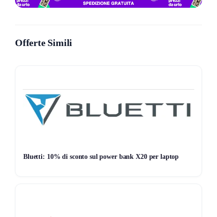
succedendo. Qui hai
GaN
serio, gestione porte sensata e
un display che ti dice la verità.
Offerte Simili
I watt non sono tutti uguali
Il punto non è solo “carica veloce”, è
potenza stabile
quando colleghi più roba insieme. Qui hai fino a
140W totali
su
4 porte
e due USB‑C capaci di spingere forte: con una
USB‑C da
140W
ricarichi un
MacBook Air 15” 0→50% in
30 minuti
(dato reale, non da brochure).
In più c’è
ActiveShield 3.0
: controlla la temperatura
oltre 6
milioni di volte al giorno
. Tradotto: meno ansia da
caricatore bollente sul comodino. E il
display a colori
ti
Bluetti: 10% di sconto sul power bank X20 per laptop
mostra stato di ricarica, temperatura e cosa sta facendo
ogni porta: utile quando vuoi capire chi sta “rubando” watt.
Dove spacca (e dove no)