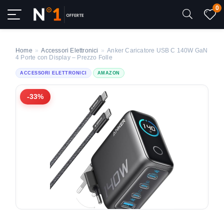
0
Home
»
Accessori Elettronici
»
Anker Caricatore USB C 140W GaN
4 Porte con Display – Prezzo Folle
ACCESSORI ELETTRONICI
AMAZON
-33%