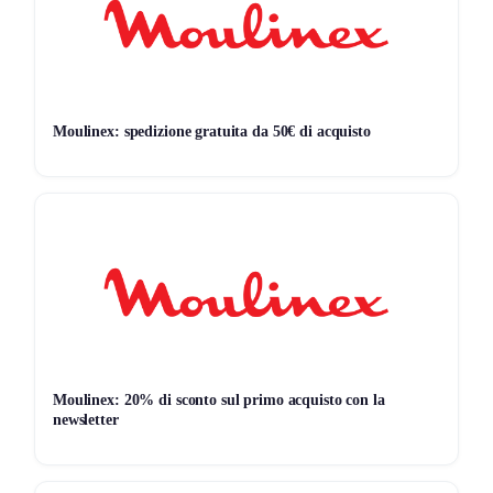
[+] 4 dispositivi, un solo blocco:
addio caccia alle
prese tra laptop, smartphone, Pixel/AirPods.
[+] Due USB‑C davvero muscolose:
non la solita
USB‑C “di contorno”; qui puoi caricare seriamente
anche un portatile.
Moulinex: spedizione gratuita da 50€ di acquisto
[+] Display che ti evita dubbi:
vedi
temperatura
e
potenza
senza indovinare.
[+] Sicurezza concreta:
ActiveShield 3.0
riduce il
classico problema dei caricatori che scaldano troppo.
[-] Non è il più piccolo della categoria:
compatto
per un 140W multiporta, ma resta più “presente” di un
monoporta.
[-] Se vuoi 140W su più porte insieme:
i
140W
sono
totali; dividendo la potenza tra dispositivi, ovviamente
Moulinex: 20% di sconto sul primo acquisto con la
ogni device prende meno.
newsletter
Il punto se viaggi o lavori in giro