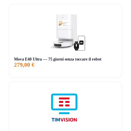
Scegli i prodotti idonei e aggiungili al carrello.
Lo sconto è applicato automaticamente al carrello.
Verifica il totale e completa l’ordine.
Niente passaggi inutili, tutto diretto.
Dettagli dell’offerta AOSOM
Mova E40 Ultra — 75 giorni senza toccare il robot
Promo:
Un Natale di sconti pieno di sorprese!
279,00 €
Codice:
Nessuno (Sconto automatico)
Dove:
Solo sul sito ufficiale AOSOM
Note:
Quantità limitate / Prodotti selezionati
Termini e condizioni da sapere
L’offerta è valida sugli articoli selezionati. Non cumulabile
con altre promozioni (salvo diversa indicazione). Controlla
sempre il carrello finale.