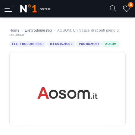
0
Home
»
Elettrodomestici
»
AOSOM: Un Natale di sconti pieno di
sorprese!
ELETTRODOMESTICI
ILLUMIAZIONE
PROMOZIONI
AOSOM