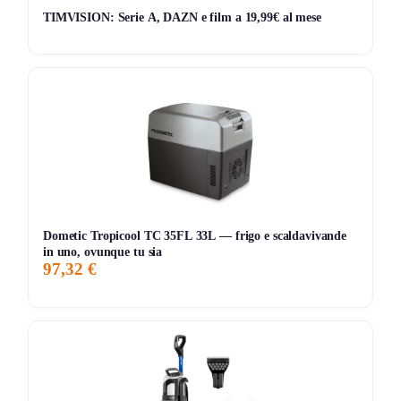
TIMVISION: Serie A, DAZN e film a 19,99€ al mese
Scadenza offerta
La promozione è valida fino al
2026-01-04
, salvo chiusura
anticipata.
Dometic Tropicool TC 35FL 33L — frigo e scaldavivande
in uno, ovunque tu sia
97,32 €