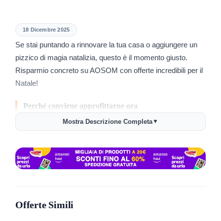
18 Dicembre 2025
Se stai puntando a rinnovare la tua casa o aggiungere un
pizzico di magia natalizia, questo è il momento giusto.
Risparmio concreto su AOSOM con offerte incredibili per il
Natale!
Perché conviene approfittarne ora
Le promozioni natalizie su AOSOM sono una rarità e
Mostra Descrizione Completa
▼
offrono sconti notevoli su una vasta gamma di prodotti. Con
una tale opportunità, è l’occasione ideale per fare acquisti
intelligenti e risparmiare.
Come usare l’offerta AOSOM
Approfittarne è semplice e veloce:
Offerte Simili
Accedi alla pagina ufficiale tramite il pulsante in alto.