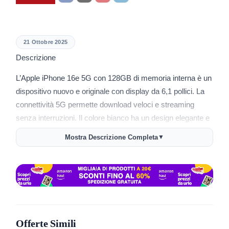
21 Ottobre 2025
Descrizione
L’Apple iPhone 16e 5G con 128GB di memoria interna è un
dispositivo nuovo e originale con display da 6,1 pollici. La
connettività 5G permette download veloci e streaming
senza interruzioni. Il colore bianco ha un design elegante e
pulito che si abbina a ogni stile.
Mostra Descrizione Completa
▼
La memoria da 128GB archivia foto, video, app e
documenti senza preoccuparsi dello spazio. Il display da
6,1 pollici bilancia dimensioni compatte e area visibile
ampia per navigazione e contenuti multimediali. La
fotocamera integrata cattura immagini di qualità con
funzioni avanzate di elaborazione.
Offerte Simili