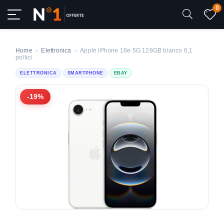
0
Home
»
Elettronica
»
Apple iPhone 16e 5G 128GB bianco 6,1
pollici
ELETTRONICA
SMARTPHONE
EBAY
-19%