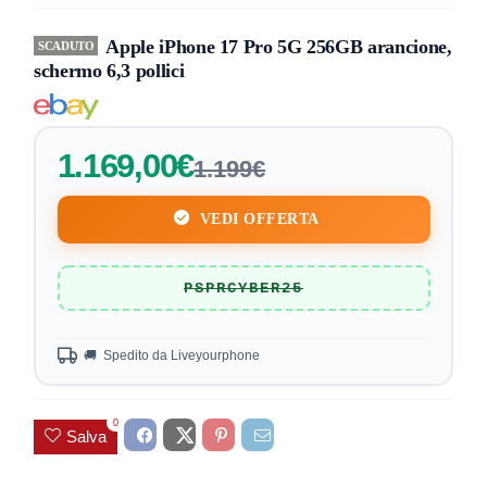
Apple iPhone 17 Pro 5G 256GB arancione,
SCADUTO
schermo 6,3 pollici
1.169,00€
1.199€
VEDI OFFERTA
PSPRCYBER25
🚚 Spedito da Liveyourphone
0
Salva