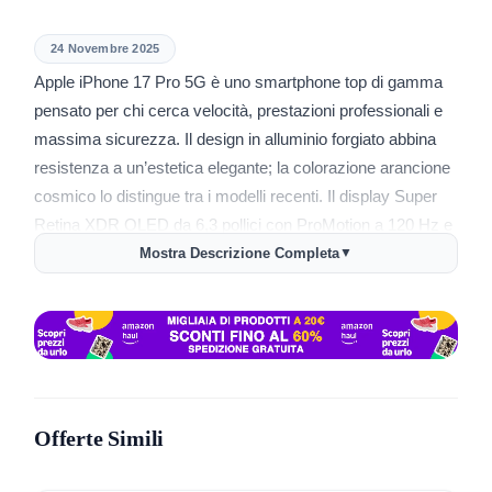
24 Novembre 2025
Apple iPhone 17 Pro 5G è uno smartphone top di gamma
pensato per chi cerca velocità, prestazioni professionali e
massima sicurezza. Il design in alluminio forgiato abbina
resistenza a un’estetica elegante; la colorazione arancione
cosmico lo distingue tra i modelli recenti. Il display Super
Retina XDR OLED da 6,3 pollici con ProMotion a 120 Hz e
Ceramic Shield 2 regala immagini nitide e fluide.
Mostra Descrizione Completa
▼
Il nuovo chip A19 Pro a 6 core, coadiuvato da 12 GB di
RAM, gestisce in scioltezza multitasking, gaming e
applicazioni AI. I 256 GB di memoria interna assicurano
spazio per contenuti, senza possibilità di espansione. Il
sistema operativo iOS 26 introduce funzioni di
personalizzazione avanzata, privacy e gestione energetica.
Offerte Simili
La tripla fotocamera posteriore con sensori da 48 MP
(principale, ultra-grandangolare, tele tetraprisma 4x)