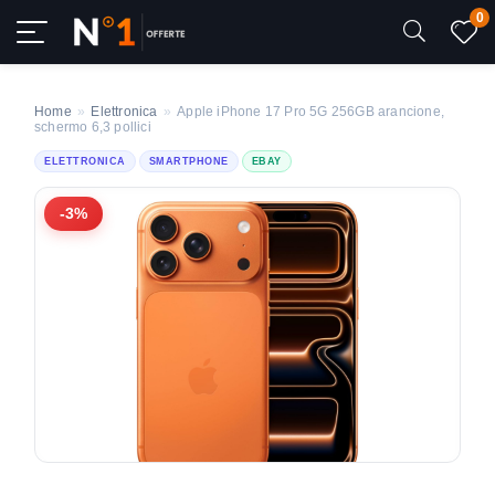
0
Home
»
Elettronica
»
Apple iPhone 17 Pro 5G 256GB arancione,
schermo 6,3 pollici
ELETTRONICA
SMARTPHONE
EBAY
-3%