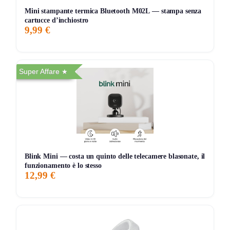
Mini stampante termica Bluetooth M02L — stampa senza
sulle fotocamere è molto alto, specie per foto notturne e
cartucce d’inchiostro
video. Puntano l’attenzione sulla rapidità di ricarica e
9,99 €
sull’affidabilità della spedizione. Qualcuno osserva che
l’imballaggio può essere migliorato sui prodotti di valore, e
menziona il prezzo alto rispetto alle versioni base.
Super Affare
Soddisfatti sia in termini di assistenza sia per il
funzionamento, i clienti apprezzano la reattività nella
gestione di garanzie e spedizioni, valutando questa
versione 17 Pro come una delle più complete sul mercato.​
Blink Mini — costa un quinto delle telecamere blasonate, il
funzionamento è lo stesso
12,99 €