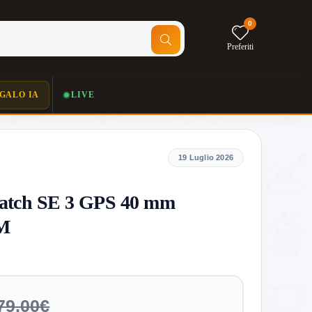
0
Preferiti
GALO IA
LIVE
19 Luglio 2026
atch SE 3 GPS 40 mm
/M
79,00€