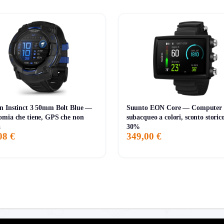
petto ai
279 euro
consigliati.
derna e fluida.
lla gamma SE.
 l’uso quotidiano con iPhone.
nuti
.
 Instinct 3 50mm Bolt Blue —
Suunto EON Core — Computer
alutazioni
.
mia che tiene, GPS che non
subacqueo a colori, sconto storic
a
30%
08 €
349,00 €
rica frequente.
a rispetto a una Cellular.
sso possibile nel mondo Apple Watch, con un prezzo finalmente mo
per chi cerca uno smartwatch leggero, semplice, affidabile e più