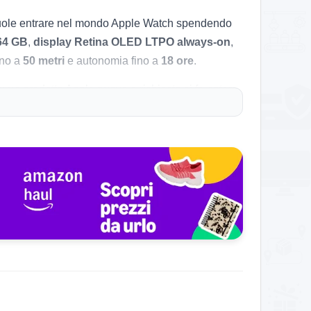
 vuole entrare nel mondo Apple Watch spendendo
64 GB
,
display Retina OLED LTPO always-on
,
ino a
50 metri
e autonomia fino a
18 ore
.
 un prodotto Apple nuovo e richiesto si fa notare
 per chi voleva restare sotto la soglia psicologica
ti porti a casa quasi tutto quello che serve davvero
nno, sicurezza, Apple Pay e integrazione molto
ente adatto a chi non vuole un orologio
icarica quotidiana resta parte del gioco, e la
la gamma SE, ma se vuoi funzioni salute più