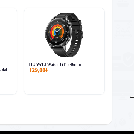
HUAWEI Watch GT 5 46mm
129,00€
o del
lto sensato e quasi tutte le funzioni che contano
 piccolo al polso.