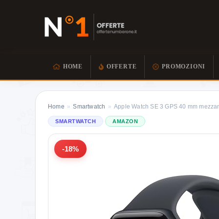
HOME
OFFERTE
PROMOZIONI
Home
»
Smartwatch
»
Apple Watch SE 3 GPS 40 mm mezzan
SMARTWATCH
AMAZON
-18%