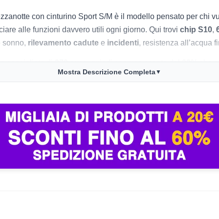
zzanotte con cinturino Sport S/M è il modello pensato per chi
iare alle funzioni davvero utili ogni giorno. Qui trovi
chip S10
,
 e sonno,
rilevamento cadute
e
incidenti
, resistenza all’acqua f
o consigliato di
279 euro
, quindi con uno sconto del
22%
che su
Mostra Descrizione Completa
▼
ono questo modello molto più interessante del solito, soprattutto
lli top rinunci a sensori come
ECG
e
ossigeno nel sangue
, ma 
ate con iPhone o Wi‑Fi, fitness, battito cardiaco, qualità del so
cinturino
S/M per polsi da 130 a 180 mm
lo rendono particolarm
lo entry Apple Watch: l’autonomia è da
una giornata
, quindi la r
ar vera. Anche il display always-on è un bel passo avanti per 
te salire di prezzo.