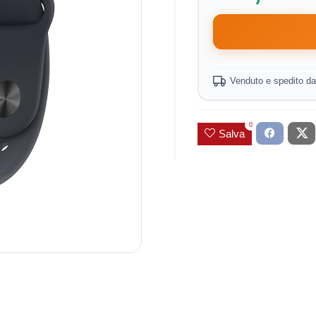
Venduto e spedito d
0
Salva