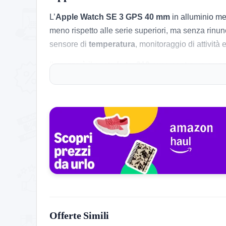
L’
Apple Watch SE 3 GPS 40 mm
in alluminio me
meno rispetto alle serie superiori, ma senza rinunc
sensore di
temperatura
, monitoraggio di attività
Il prezzo è il punto forte:
219 euro
contro un prezz
eccome. In pratica è una di quelle offerte che rend
dei 250 euro.
Le cose pratiche che contano
Il punto forte vero è l’equilibrio. Rispetto ai mode
alla maggior parte delle persone: notifiche, chiam
forte con iPhone. Inoltre il formato da
40 mm
e il 
ingombrante.
Va però letto con lucidità, perché resta un model
versione
GPS
non è indipendente come una Cellul
Offerte Simili
avanzate o autonomia superiore devi inevitabilmen