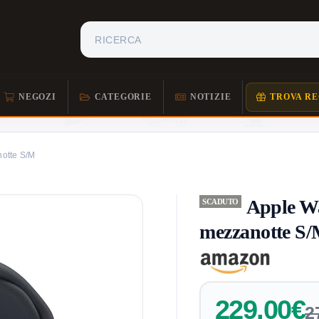
NEGOZI
CATEGORIE
NOTIZIE
TROVA RE
otte S/M
Apple W
SCADUTO
mezzanotte S
229,00€
2