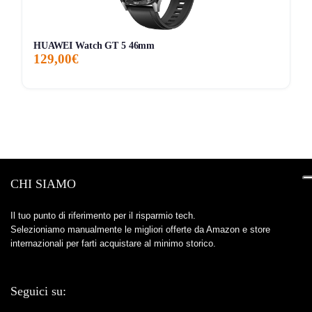
dalla polvere
IP6X
.
Contro:
Essendo la versione
GPS
, per molte funzioni
di contatto dipende da iPhone o Wi‑Fi e non offre
HUAWEI Watch GT 5 46mm
129,00€
l’autonomia della variante Cellular.
Contro:
Resta un prodotto che dà il meglio quasi solo
dentro l’
ecosistema Apple
.
Contro:
La batteria è migliorata, ma non è ancora uno
smartwatch da dimenticare al polso per più giorni
senza ricarica.
CHI SIAMO
A chi conviene davvero
Compralo se:
vuoi uno smartwatch Apple
completo,
Il tuo punto di riferimento per il risparmio tech.
Selezioniamo manualmente le migliori offerte da Amazon e store
elegante e leggero
, ottimo per notifiche, monitoraggio
internazionali per farti acquistare al minimo storico.
salute, sonno, allenamenti e uso quotidiano con iPhone.
Evitalo se:
cerchi più autonomia, vuoi usarlo senza
Seguici su:
dipendere dall’iPhone oppure preferisci spendere meno