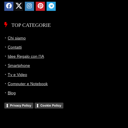
rinunciando a parte delle funzioni avanzate Apple.
Storico Prezzo
TOP CATEGORIE
96 giorni di monitoraggio
339,00€
305,00€
339,00€
↓0%
Chi siamo
ATTUALE
MINIMO
MASSIMO
VARIAZIONE
Contatti
Idee Regalo con l’IA
7G
30G
90G
Tutto
Smartphone
Tv e Video
Computer e Notebook
Blog
Privacy Policy
Cookie Policy