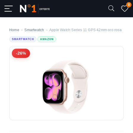
0
Home
»
Smartwatch
»
Apple Watch Series 11 GPS 42mm oro rosa
SMARTWATCH
AMAZON
-26%