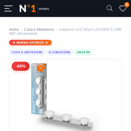
0
Home
»
Casa e Abitazione
»
Applique LED Smart LEDVANCE 18W
WiFi dimmerabile
MINIMO STORICO
CASA E ABITAZIONE
ILLUMIAZIONE
AMAZON
-60%