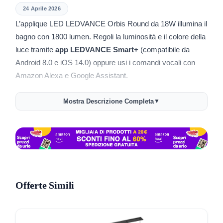
24 Aprile 2026
L’applique LED LEDVANCE Orbis Round da 18W illumina il
bagno con 1800 lumen. Regoli la luminosità e il colore della
luce tramite
app LEDVANCE Smart+
(compatibile da
Android 8.0 e iOS 14.0) oppure usi i comandi vocali con
Amazon Alexa e Google Assistant.
La temperatura colore varia da 3000K (luce calda) a 6500K
Mostra Descrizione Completa
▼
(luce fredda). Adatti l’atmosfera alle diverse attività: luce
calda per rilassarti e luce fredda per la cura personale. La
certificazione IP44 protegge da schizzi d’acqua e la rende
adatta agli ambienti umidi.
Il design rotondo cromato si integra bene in qualsiasi bagno
moderno. La lunghezza è di 48 cm. Monti l’applique a
Offerte Simili
parete o a soffitto in base alle tue esigenze. La confezione
include viti, tasselli e la sorgente luminosa integrata.