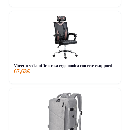
estende l’esperienza con notifiche intelligenti AI, zone
attività personalizzabili e archiviazione cloud, con prova
inclusa. Questo significa che il prodotto resta utilizzabile
anche senza abbonamento, ma alcune funzioni più evolute
vivono nel suo ecosistema premium.
Pregi concreti, difetti veri
Pro:
Kit da 2 telecamere
, soluzione pratica per
coprire più stanze subito senza acquistare un
Vinsetto sedia ufficio rosa ergonomica con rete e supporti
secondo dispositivo separato.
67,63€
Pro:
Copriobiettivo automatico
per la privacy, una
funzione davvero utile e rara nelle telecamere indoor
economiche.
Pro:
Video HD
anche in condizioni di scarsa
illuminazione e
visione notturna
per monitoraggio
continuo.
Pro:
Audio bidirezionale
, comodo per parlare con