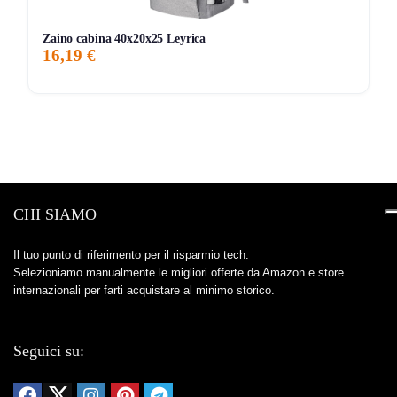
bambini, familiari o animali domestici a distanza.
Pro:
Sirena integrata
e
sensore di movimento
,
Zaino cabina 40x20x25 Leyrica
16,19 €
quindi non è solo una pet cam ma anche una
soluzione di sicurezza indoor.
Pro:
Le funzioni base dichiarate come
live
streaming
, rilevamento movimento e audio
funzionano anche
senza abbonamento
.
Contro:
La registrazione cloud avanzata e le
notifiche intelligenti AI
più evolute richiedono
CHI SIAMO
l’ecosistema
Arlo Secure
dopo la prova inclusa.
Contro:
È una soluzione
solo da interno
, quindi non
Il tuo punto di riferimento per il risparmio tech.
Selezioniamo manualmente le migliori offerte da Amazon e store
va letta come telecamera universale per esterni.
internazionali per farti acquistare al minimo storico.
Contro:
Parliamo di
video HD
e non 2K o 4K, quindi
chi cerca la massima definizione assoluta può
desiderare qualcosa di superiore.
Seguici su:
A chi conviene davvero