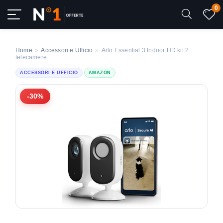
0
Home
»
Accessori e Ufficio
»
Arlo Essential 3 Indoor HD kit 2
telecamere
ACCESSORI E UFFICIO
AMAZON
-30%