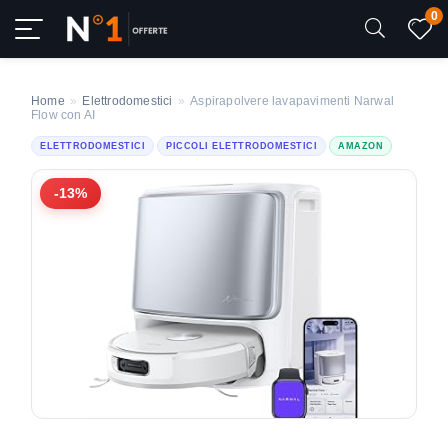
0
Home
»
Elettrodomestici
»
Aspirapolvere lavapavimenti Narwal
Flow con AI
ELETTRODOMESTICI
PICCOLI ELETTRODOMESTICI
AMAZON
-13%