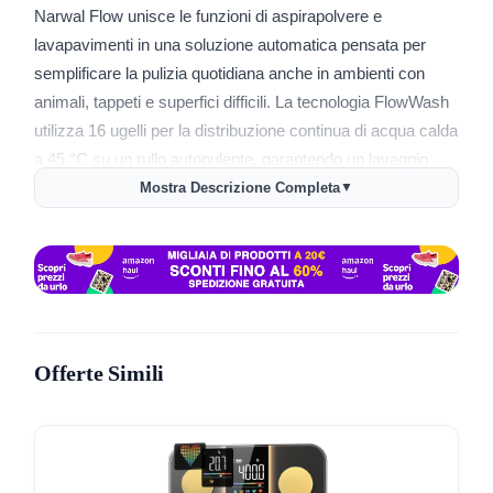
Narwal Flow unisce le funzioni di aspirapolvere e
lavapavimenti in una soluzione automatica pensata per
semplificare la pulizia quotidiana anche in ambienti con
animali, tappeti e superfici difficili. La tecnologia FlowWash
utilizza 16 ugelli per la distribuzione continua di acqua calda
a 45 °C su un rullo autopulente, garantendo un lavaggio
efficace delle superfici e dei mop ad ogni passaggio.
Mostra Descrizione Completa
▼
L’aspirazione raggiunge una potenza massima di 22.000
Pa, tra le più alte disponibili nei robot domestici,
permettendo di eliminare polvere, peli e briciole sia su
pavimenti che tra le fibre dei tappeti. Il sistema
CarpetFocus ottimizza la pulizia dei tessuti grazie a una
piastra adattiva che convoglia il flusso d’aria in profondità.
Offerte Simili
La navigazione si basa su AI con doppia fotocamera RGB,
aiutando il robot a distinguere oltre 200 tipi di ostacoli, con
capacità di aggirare cavi, oggetti e gestire spazi complessi.
L’app di controllo offre opzioni di personalizzazione e