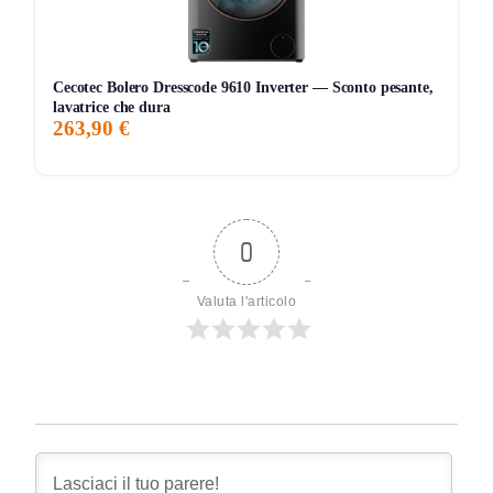
ATTUALE
MINIMO
MASSIMO
VARIAZIONE
7G
30G
90G
Tutto
Cecotec Bolero Dresscode 9610 Inverter — Sconto pesante,
lavatrice che dura
263,90 €
0
Valuta l'articolo