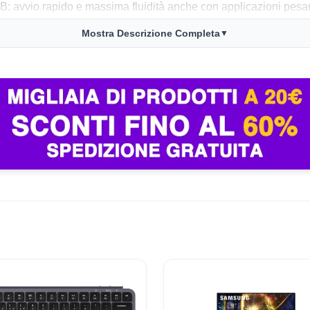
io rapido e massima fluidità anche con applicazioni pesanti. 
webcam 1080p AiSense aggiunge sicurezza e funzioni smart. L’au
Mostra Descrizione Completa
▼
 tra i notebook Windows.
 (1200p o 3K), valuta formati tastiera e porte disponibili (Wi-Fi
durata reale della batteria e la silenziosità sotto carico. Il lapt
no segnala contrasto basso sulla tastiera argentata, riflessi su
ivali in standby. L’assemblaggio e le finiture sono giudicate sol
enza è positiva per mobilità, produttività e qualità visiva.