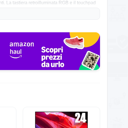
La tastiera retroilluminata RGB e il touchpad
tonomia supera le 16 ore in uso misto (fino a
 6E, HDMI, USB-C, microSD) e considera la garanzia
op risulta veloce grazie a processore e memoria,
llo schermo in ambienti molto illuminati e
idi, mentre la flessibilità di RAM/SSD permette usi