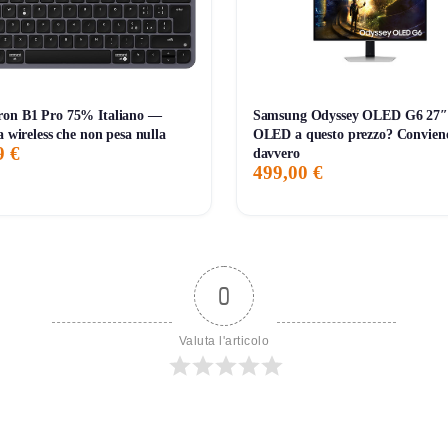
ron B1 Pro 75% Italiano —
Samsung Odyssey OLED G6 27
a wireless che non pesa nulla
OLED a questo prezzo? Convien
9 €
davvero
499,00 €
0
Valuta l'articolo