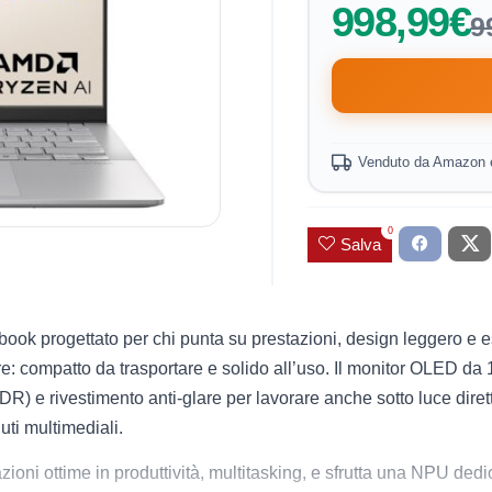
998,99€
9
Venduto da Amazon 
0
Salva
rogettato per chi punta su prestazioni, design leggero e esper
e: compatto da trasportare e solido all’uso. Il monitor OLED da 
 HDR) e rivestimento anti-glare per lavorare anche sotto luce d
uti multimediali.
ioni ottime in produttività, multitasking, e sfrutta una NPU ded