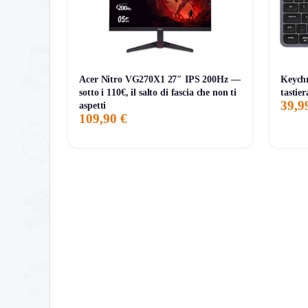
7G
30G
90G
Tutto
Acer Nitro VG270X1 27″ IPS 200Hz —
Keych
sotto i 110€, il salto di fascia che non ti
tastier
39,9
aspetti
109,90 €