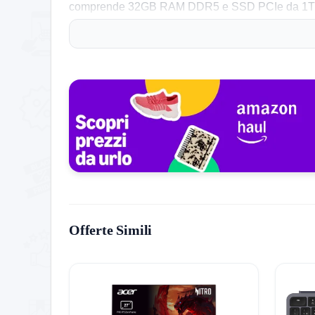
comprende 32GB RAM DDR5 e SSD PCIe da 1TB: avv
XL facilitano scrittura e navigazione, mentre la 
31 ore con luminosità minima): una delle migliori
Consigli pratici: verifica la tipologia di schermo
3 anni ASUS Italia.
Cosa dice chi lo ha già acquistato
Gli utenti esaltano la qualità OLED del display, la 
con esperienza fluida anche in ambiente AI. Qualcu
prestazioni energetiche leggermente superiori ai r
sia professionali che personali. In sintesi, l’esperi
Offerte Simili
Storico Prezzo
255 giorni di monitoraggio
998,99€
1,18€
998,99€
↑+84632%
ATTUALE
MINIMO
MASSIMO
VARIAZIONE