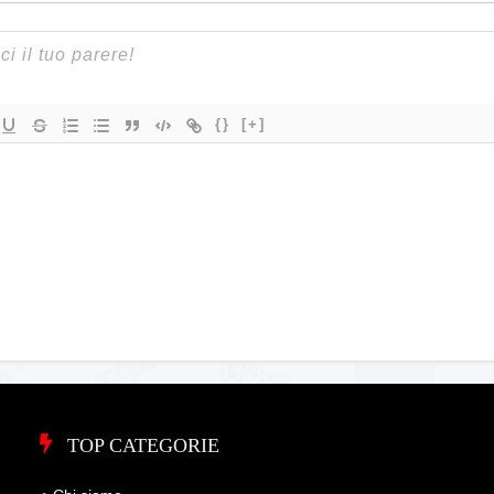
{}
[+]
TOP CATEGORIE