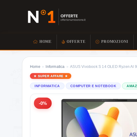
HOME
OFFERTE
PROMOZIONI
Home
»
Informatica
»
ASUS Vivobook S 14 OLED Ryzen AI 
SUPER AFFARE
INFORMATICA
COMPUTER E NOTEBOOK
AMA
-0%