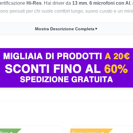
ertificazione
Hi-Res
. Hai driver da
13 mm
,
6 microfoni con AI
,
a sono pensati per chi vuole comfort lungo, suono curato e un m
Mostra Descrizione Completa
▼
 non sono i classici in-ear chiusi da palestra dura e pura, ma u
ene gli auricolari troppo invasivi ma vuoi comunque ANC, codec
sante.
m
e
audio spaziale 3D
, che sulla carta alza parecchio il livello 
dattiva
, quindi regola il livello in tempo reale in base all’ambien
uso sia fuori casa.
a carica senza ANC e fino a
40 ore
totali con custodia, con ri
n-ear
è più comodo, ma per sua natura tende a isolare meno e a o
ffare
Minimo Storico