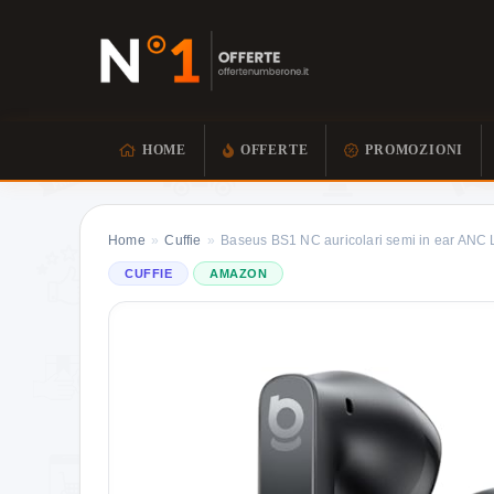
HOME
OFFERTE
PROMOZIONI
Home
»
Cuffie
»
Baseus BS1 NC auricolari semi in ear ANC
CUFFIE
AMAZON