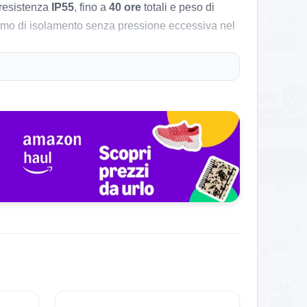
 resistenza
IP55
, fino a
40 ore
totali e peso di
inimo di isolamento senza pressione eccessiva nel
n modello che prova a stare in mezzo tra comodità,
 migliori del solito SBC/AAC e chiamate curate,
rispetto agli auricolari economici da puro
te, mentre i
6 microfoni AI
con riduzione del
carica rapida che promette
2 ore
di uso in
10
ffrire un’ANC meno “sigillante” rispetto ai