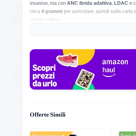
invasivo, ma con
ANC ibrida adattiva
,
LDAC
e c
circa
4 grammi
per auricolare, quindi sulla cart
canale uditivo.
La cosa interessante è proprio il posizionamento:
qualità audio e funzioni smart. Se non sopporti b
qui il pacchetto inizia a diventare davvero interes
Le cose pratiche che contano
Il punto forte vero è il mix tra
LDAC
,
driver 13 m
sottofondo. In più la cancellazione del rumore è
a
rumore del vento aiutano nelle chiamate sia al chi
Molto bene anche l’autonomia: fino a
7 ore
con un
minuti
. Va però letto con lucidità: il design
semi i
Offerte Simili
modelli in-ear classici con gommini ben chiusi.
Pregi concreti, difetti veri
Minimo Storico
Super A