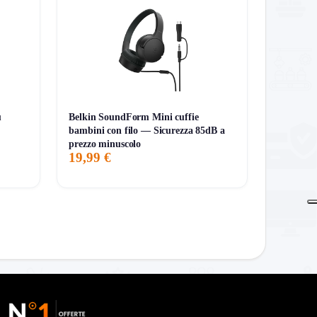
u
Belkin SoundForm Mini cuffie
bambini con filo — Sicurezza 85dB a
prezzo minuscolo
19,99 €
 priorità.
tecnico superiore alla media grazie a ANC, LDAC,
 sopporta i gommini troppo chiusi.
in-ear sigillato. In quel caso conviene guardare