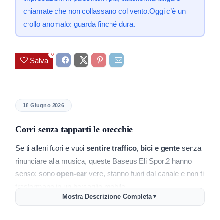
chiamate che non collassano col vento.Oggi c’è un
crollo anomalo: guarda finché dura.
0
Salva
18 Giugno 2026
Corri senza tapparti le orecchie
Se ti alleni fuori e vuoi
sentire traffico, bici e gente
senza
rinunciare alla musica, queste Baseus Eli Sport2 hanno
senso: sono
open-ear
vere, stanno fuori dal canale e non ti
trasformano in un bersaglio mobile.
Mostra Descrizione Completa
▼
Le alternative economiche? Spesso hanno
ganci molli
che
ballano,
controlli touch
che si attivano con il sudore e