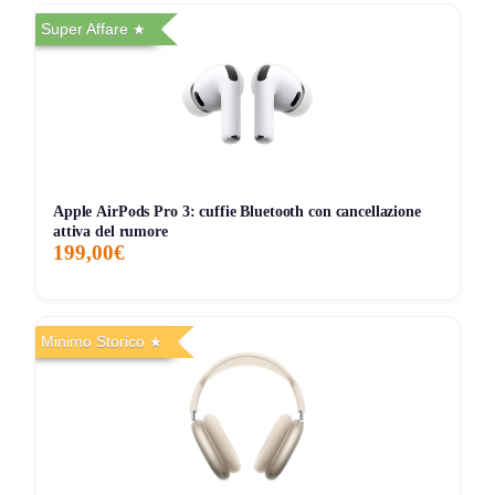
Super Affare
Dove spingono forte (e dove no)
[+] Stabili mentre ti muovi:
ganci flessibili, niente
“rimbalzo” in corsa o durante i burpees.
[+] Controlli seri:
pulsanti fisici
= zero tocchi
fantasma quando sudi o ti sistemi i capelli/cappellino.
[+] Chiamate sorprendentemente pulite:
4
Apple AirPods Pro 3: cuffie Bluetooth con cancellazione
microfoni AI + ENC
, pensate per farti sentire anche
attiva del rumore
199,00€
in bici (Baseus parla di
21,6 km/h
).
[+] Autonomia da “me le dimentico”:
tra auricolari e
case arrivi a giornate intere senza ansia da ricarica.
Minimo Storico
[-] Non isolano (per scelta):
in metro o in ufficio
rumoroso sentirai l’ambiente. Se vuoi silenzio, stai
guardando il prodotto sbagliato.
[-] Bassi con un limite fisico:
l’open-ear non può
spingere sub-bass come un in-ear sigillato. Qui