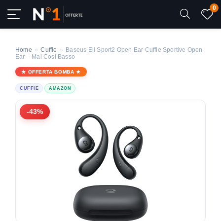
0
Home
»
Cuffie
»
Baseus Eli Sport2 Open Ear Cuffie Sportive Open
Ear – Mai Così Basso
OFFERTA BOMBA
CUFFIE
AMAZON
-43%