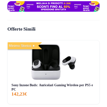
microfoni che in strada diventano un frullatore. Qui Baseus
ha fatto scelte più furbe.
Numeri da palestra, non da vetrina
Offerte Simili
La cosa che noti subito è la tenuta:
7,5 g
a lato e struttura
con curva a
S
+ gancio a forma di
ρ
che resta stabile
anche con
occhiali
. Non preme nel condotto, quindi niente
Minimo Storico
“orecchio tappato” dopo 30 minuti.
Audio: certificazione
Hi-Res Wireless
e codec
LDAC
per
più dettaglio, con driver “racetrack” in titanio da
17×12 mm
e
SuperBass 2.0
. Tradotto: per essere open-ear, i bassi si
sentono (senza miracoli, ma senza effetto radiolina).
Sony Inzone Buds: Auricolari Gaming Wireless per PS5 e
Fuori casa reggono botta: protezione
IP57
contro
PC
sudore/polvere e autonomia dichiarata
8 ore
+ fino a
45 ore
142,23€
con custodia. E se sei in ritardo:
10 minuti = 2 ore
di
ascolto.