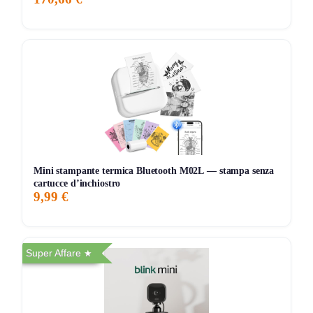
7G
30G
90G
Tutto
Mini stampante termica Bluetooth M02L — stampa senza
cartucce d’inchiostro
9,99 €
Super Affare