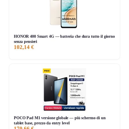
loro lunga durata, apprezzando in particolare come
riescano a mantenere prestazioni elevate anche in
dispositivi ad alta richiesta. Molti utenti segnalano una
maggiore tranquillità grazie alla loro resistenza alle perdite,
un aspetto importante per chi usa la batteria in apparecchi
HONOR 400 Smart 4G — batteria che dura tutto il giorno
delicati. Tuttavia, alcuni hanno fatto notare che, sebbene
senza pensieri
102,14 €
siano eccellenti per la maggior parte dei dispositivi,
potrebbero non essere la scelta migliore per applicazioni
estremamente specifiche. In generale, la versatilità delle
batterie Kodak Max LR14 è stata molto apprezzata,
rendendole un’opzione solida per ogni esigenza energetica.
Storico Prezzo
206 giorni di monitoraggio
8,04€
1,82€
8,04€
↑+341.8%
POCO Pad M1 versione globale — più schermo di un
ATTUALE
MINIMO
MASSIMO
VARIAZIONE
tablet base, prezzo da entry level
170,66 €