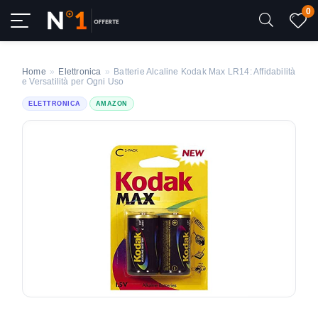
0
Home
»
Elettronica
»
Batterie Alcaline Kodak Max LR14: Affidabilità
e Versatilità per Ogni Uso
ELETTRONICA
AMAZON