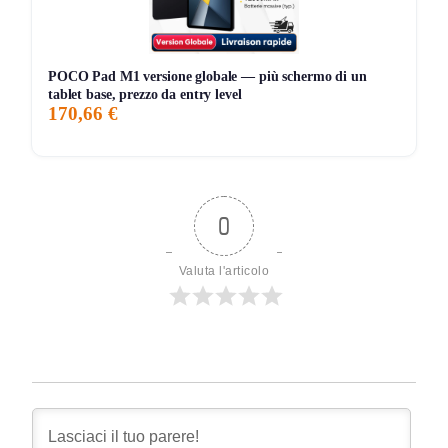
POCO Pad M1 versione globale — più schermo di un
tablet base, prezzo da entry level
170,66 €
0
Valuta l'articolo