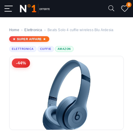
0
Home
»
Elettronica
»
Beats Solo 4 cuffie wireless Blu Ardesia
SUPER AFFARE
ELETTRONICA
CUFFIE
AMAZON
-44%