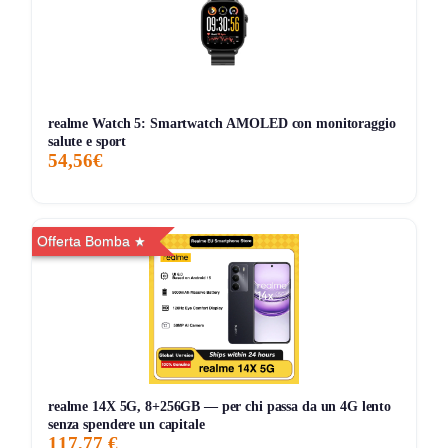
Android
🗣 Microfoni integrati per chiamate e assistente vocale
📶 Bluetooth Classe 1 per raggio più ampio e
connessione stabile
realme Watch 5: Smartwatch AMOLED con monitoraggio
salute e sport
🎛 Padiglioni regolabili e archetto Flex‑grip
54,56€
per
comfort
quotidiano
Consigli pratici
Offerta Bomba
🔋 Carica 10 minuti prima di uscire per coprire
spostamenti e rientro.
🔗 Usa USB‑C o 3,5 mm per tracce lossless e latenza
ridotta.
📞 Attiva controlli sul padiglione per chiamate e volume
realme 14X 5G, 8+256GB — per chi passa da un 4G lento
senza spendere un capitale
senza telefono.
117,77 €