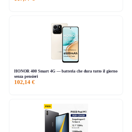
📡 Mantieni il dispositivo entro pochi metri per stabilità
con Classe 1.
Punti chiave
50 ore
di autonomia, ricarica
Fast Fuel
.
Audio spaziale
con rilevamento della testa.
Doppia modalità
wireless e cablata.
HONOR 400 Smart 4G — batteria che dura tutto il giorno
senza pensieri
102,14 €
Storico Prezzo
Al minimo storico!
156 giorni di monitoraggio
129,00€
129,00€
159,00€
↓-18.9%
ATTUALE
MINIMO
MASSIMO
VARIAZIONE
7G
30G
90G
Tutto