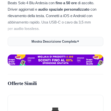
Beats Solo 4 Blu Ardesia con
fino a 50 ore
di ascolto.
Driver aggiornati e
audio spaziale personalizzato
con
rilevamento della testa. Connetti a iOS e Android con
abbinamento rapido. Usa USB‑C o cavo da 3,5 mm
per
audio lossless
.
🎧 Fino a
50 ore
di autonomia per uso prolungato
Mostra Descrizione Completa
▼
⚡ Fast Fuel, 10 minuti di carica per circa
5 ore
🔊 Driver aggiornati e architettura acustica
personalizzata
🧠 Audio spaziale personalizzato con rilevamento
dinamico della testa
Offerte Simili
🔌 USB‑C e
jack 3,5 mm
per ascolto cablato ad alta
qualità
📱 Abbinamento con un tocco su iOS, compatibile con