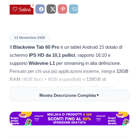
0
Salva
13 Novembre 2025
Il
Blackview Tab 60 Pro
è un tablet Android 15 dotato di
schermo
IPS HD da 10,1 pollici
, rapporto 16:10 e
supporto
Widevine L1
per streaming in alta definizione.
Pensato per chi usa più applicazioni insieme, integra
12GB
RAM
(4GB fisici + 8GB espandibili) e
128GB di
archiviazione
interna, espandibili fino a 2TB tramite
scheda TF.
Mostra Descrizione Completa
▼
La piattaforma hardware utilizza il processore
Unisoc T606
octa-core
, adatto a multitasking quotidiano, streaming
video fluido e giochi leggeri.
📱
Display HD da 10,1 pollici
con colori precisi e