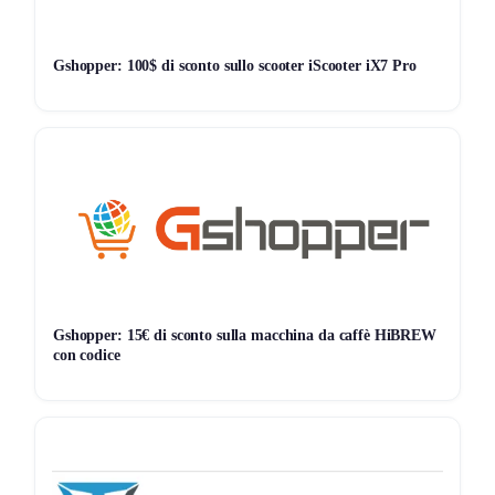
per usare ovunque il tablet, la memoria espandibile per
video e foto abbondanti, e la robustezza costruttiva per
Gshopper: 100$ di sconto sullo scooter iScooter iX7 Pro
trasportarlo senza rischi.
Storico Prezzo
267 giorni di monitoraggio
99,99€
99,99€
99,99€
ATTUALE
MINIMO
MASSIMO
📊 Monitoraggio avviato — il grafico apparirà alla prossima
variazione di prezzo
Gshopper: 15€ di sconto sulla macchina da caffè HiBREW
con codice