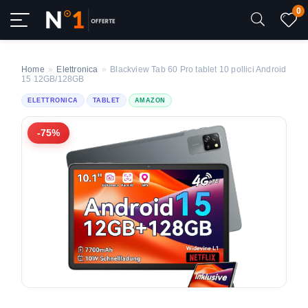
0
Home
»
Elettronica
»
Blackview Tab 60 Pro tablet 10 pollici Android
15 12GB/128GB
ELETTRONICA
TABLET
AMAZON
-75%