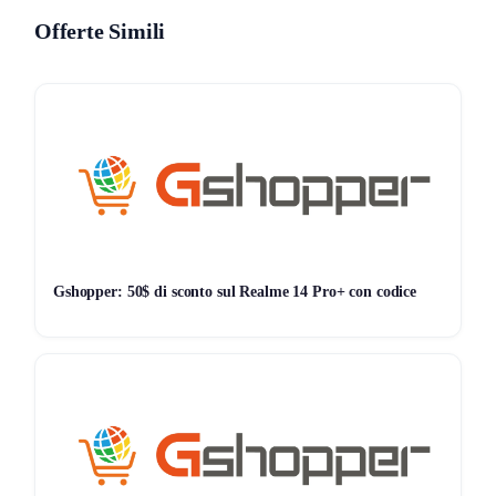
protezione occhi
Offerte Simili
🔋
Batteria 7700 mAh
per uso prolungato, autonomia
fino a 432 ore in standby
🛜
Dual SIM 4G
e
WiFi 5G
per restare sempre
connessi
🔓
Face ID
per sblocco rapido
📸
Fotocamere 5MP frontale e 8MP posteriore
per
chiamate, documenti e foto
Gshopper: 50$ di sconto sul Realme 14 Pro+ con codice
🌍
GPS integrato
per la navigazione
🎵
Doppio speaker
per un’esperienza audio immersiva
Il software include
modalità PC
, opzioni parental control,
gestione avanzata del risparmio energetico e ambiente
user-friendly grazie ad Android 15. Valuta il supporto SIM