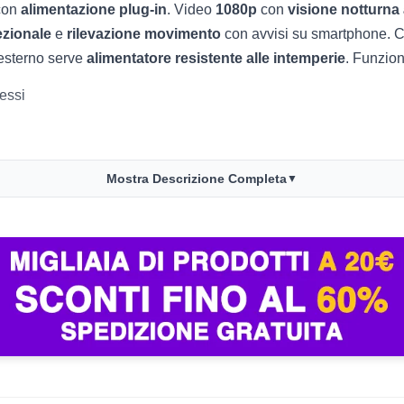
con
alimentazione plug‑in
. Video
1080p
con
visione notturna 
ezionale
e
rilevazione movimento
con avvisi su smartphone. 
 esterno serve
alimentatore resistente alle intemperie
. Funzio
essi
con abbonamento
Mostra Descrizione Completa
▼
oof
dedicato
oni
e