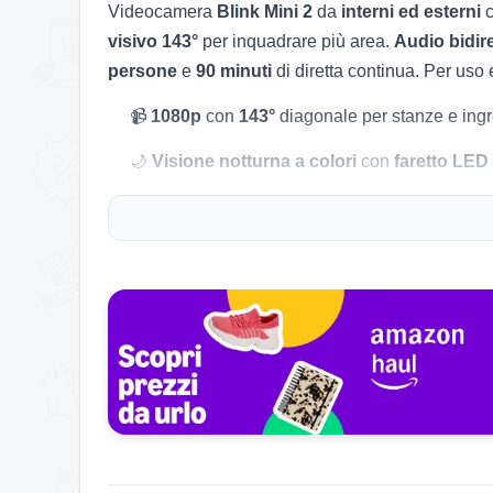
Videocamera
Blink Mini 2
da
interni ed esterni
visivo 143°
per inquadrare più area.
Audio bidir
persone
e
90 minuti
di diretta continua. Per uso
📹
1080p
con
143°
diagonale per stanze e ingr
🌙
Visione notturna a colori
con
faretto LED
🔔
Avvisi movimento
e
rilevamento persone
🔊
Audio a due vie
per parlare e ascoltare
🌦️
Uso esterno
con
alimentatore weatherpr
📱
App Blink
per notifiche, dirette e impostazi
🧠
90 minuti
di live continua con piano attivo
🧰
Montaggio
con supporto e viti in confezion
Consigli pratici