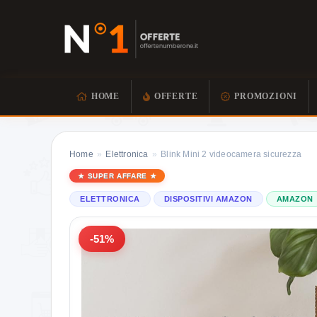
HOME
OFFERTE
PROMOZIONI
Home
»
Elettronica
»
Blink Mini 2 videocamera sicurezza
SUPER AFFARE
ELETTRONICA
DISPOSITIVI AMAZON
AMAZON
-51%