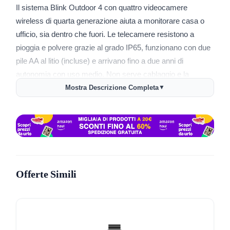
Il sistema Blink Outdoor 4 con quattro videocamere
wireless di quarta generazione aiuta a monitorare casa o
ufficio, sia dentro che fuori. Le telecamere resistono a
pioggia e polvere grazie al grado IP65, funzionano con due
pile AA al litio (incluse) e arrivano fino a due anni di
autonomia con uso medio. Non serve cablaggio e la
configurazione è guidata da app Blink, compatibile con
Mostra Descrizione Completa
▼
smartphone Android e iOS. La qualità video in Full HD
1080p e la visione notturna a infrarossi rendono nitide sia
immagini diurne che notturne; il campo visivo ampio (143°)
permette il controllo di zone esterne e interne. L’audio
bidirezionale consente di ascoltare e parlare con chi si
trova davanti alla telecamera; le zone di privacy regolabili
Offerte Simili
tutelano anche la riservatezza. La rilevazione di movimento
è personalizzabile e avvisa in tempo reale tramite app. È
disponibile l’integrazione con Alexa per controllare le
telecamere con la voce e visualizzare lo streaming su