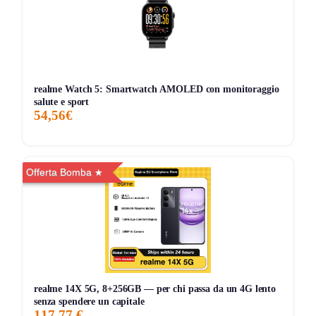
dispositivi compatibili.
Per chi desidera funzioni avanzate, il piano Blink Cloud
consente la registrazione e l’archiviazione su cloud, il
riconoscimento delle persone e altre notifiche intelligenti. Le
videocamere si collegano tramite Sync Module Core,
realme Watch 5: Smartwatch AMOLED con monitoraggio
salute e sport
incluso nella confezione, che permette di gestire tutto
54,56€
tramite un’unica app. Non è compatibile con accessori delle
versioni precedenti, ma si integra perfettamente nel
sistema Blink.
Offerta Bomba
Cosa dicono i clienti (pro e contro, discorsivo):
Gli utenti apprezzano la semplicità d’installazione, la durata
reale delle batterie (anche diversi mesi tra una sostituzione
e l’altra) e la qualità dell’immagine. Il sistema risulta stabile,
la ricezione è affidabile e la configurazione via app veloce.
La visione notturna è migliorata rispetto alle precedenti
realme 14X 5G, 8+256GB — per chi passa da un 4G lento
versioni. Alcuni segnalano che la registrazione cloud è
senza spendere un capitale
117,77 €