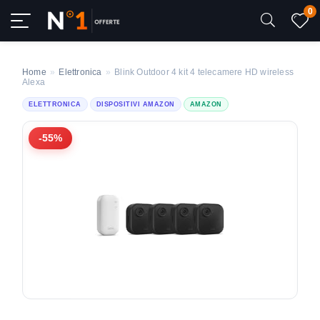
0
Home
»
Elettronica
»
Blink Outdoor 4 kit 4 telecamere HD wireless
Alexa
ELETTRONICA
DISPOSITIVI AMAZON
AMAZON
-55%