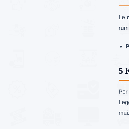
Le
rum
P
5 
Per 
Leg
mai