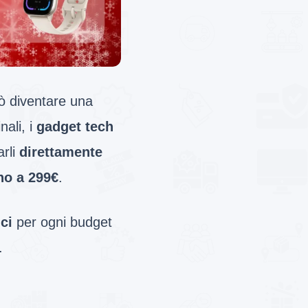
uò diventare una
nali, i
gadget tech
arli
direttamente
no a 299€
.
ci
per ogni budget
.