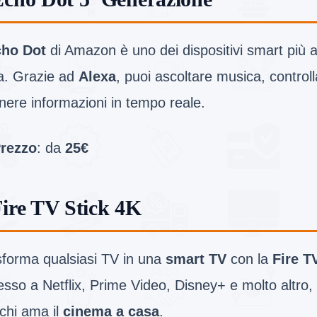
ho Dot
di Amazon è uno dei dispositivi smart più a
a. Grazie ad
Alexa
, puoi ascoltare musica, control
nere informazioni in tempo reale.
rezzo
: da
25€
Fire TV Stick 4K
sforma qualsiasi TV in una
smart TV
con la
Fire T
sso a Netflix, Prime Video, Disney+ e molto altro, è
chi ama il
cinema a casa
.