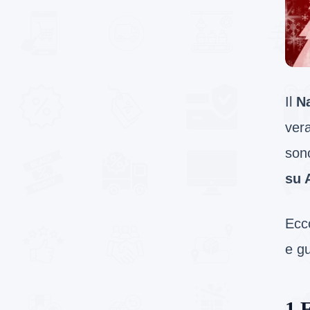
Il
Na
ver
sono
su 
Ecc
e gu
1 