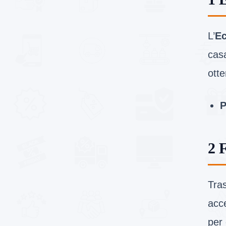
L’
Ec
cas
otte
P
2 
Tra
acce
per 