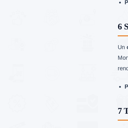
P
6 
Un
Moni
rend
P
7 