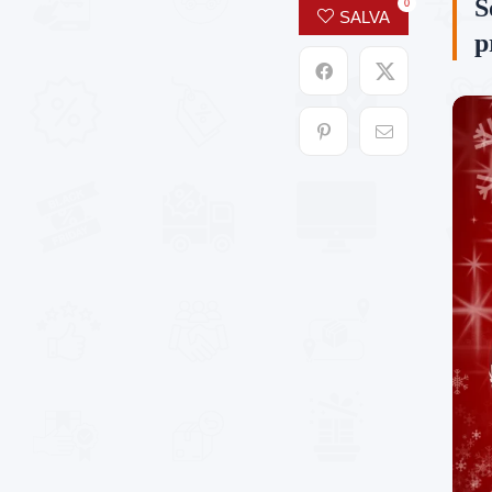
S
0
SALVA
p