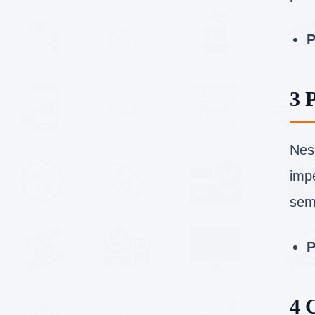
P
3 
Nes
imp
sem
P
4 