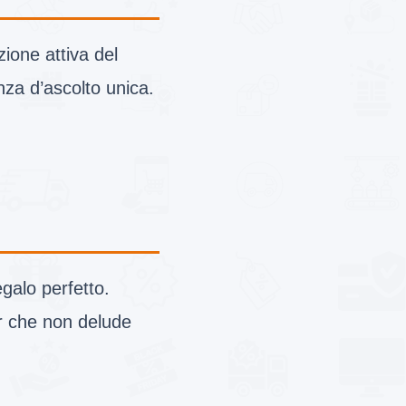
ione attiva del
za d’ascolto unica.
egalo perfetto.
r che non delude