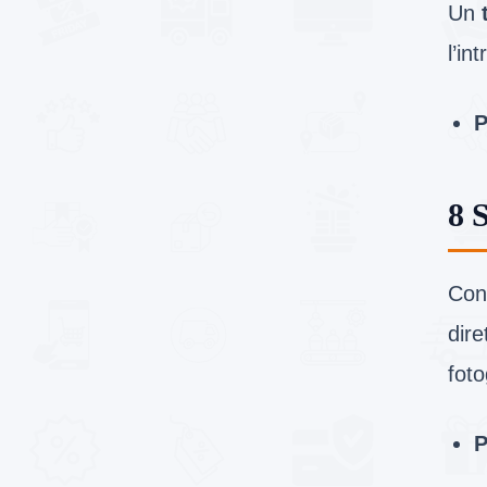
Un
l’in
P
8 
Con
dire
foto
P