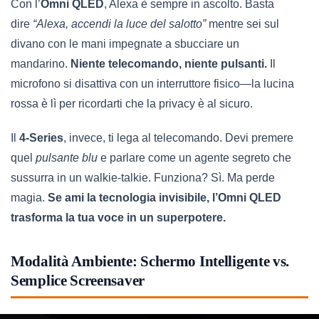
Con l’
Omni QLED
, Alexa è sempre in ascolto. Basta
dire
“Alexa, accendi la luce del salotto”
mentre sei sul
divano con le mani impegnate a sbucciare un
mandarino.
Niente telecomando, niente pulsanti.
Il
microfono si disattiva con un interruttore fisico—la lucina
rossa è lì per ricordarti che la privacy è al sicuro.
Il
4-Series
, invece, ti lega al telecomando. Devi premere
quel
pulsante blu
e parlare come un agente segreto che
sussurra in un walkie-talkie. Funziona? Sì. Ma perde
magia.
Se ami la tecnologia invisibile, l’Omni QLED
trasforma la tua voce in un superpotere.
Modalità Ambiente: Schermo Intelligente vs.
Semplice Screensaver