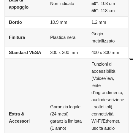
Non indicata
50″
: 103 cm
appoggio
55″
: 118 cm
Bordo
10,9 mm
1,2 mm
Grigio
Finitura
Plastica nera
metallizzato
Standard VESA
300 x 300 mm
400 x 300 mm
Funzioni di
accessibilità
(VoiceView,
lente
d’ingrandimento,
audiodescrizione
Garanzia legale
, sottotitoli),
Extra &
(24 mesi) +
connettività
Accessori
garanzia limitata
Wi‑Fi/Ethernet,
(1 anno)
uscita audio