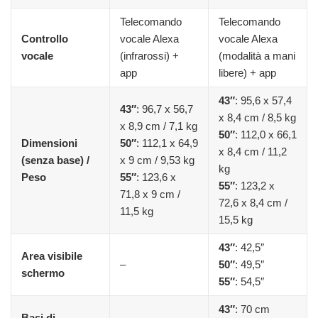
Telecomando
Telecomando
Controllo
vocale Alexa
vocale Alexa
vocale
(infrarossi) +
(modalità a mani
app
libere) + app
43″
: 95,6 x 57,4
43″
: 96,7 x 56,7
x 8,4 cm / 8,5 kg
x 8,9 cm / 7,1 kg
50″
: 112,0 x 66,1
Dimensioni
50″
: 112,1 x 64,9
x 8,4 cm / 11,2
(senza base) /
x 9 cm / 9,53 kg
kg
Peso
55″
: 123,6 x
55″
: 123,2 x
71,8 x 9 cm /
72,6 x 8,4 cm /
11,5 kg
15,5 kg
43″
: 42,5″
Area visibile
–
50″
: 49,5″
schermo
55″
: 54,5″
43″
: 70 cm
Basi di